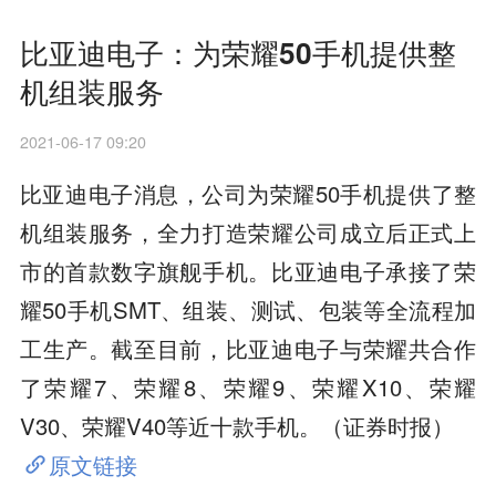
比亚迪电子：为荣耀50手机提供整
机组装服务
2021-06-17 09:20
比亚迪电子消息，公司为荣耀50手机提供了整
机组装服务，全力打造荣耀公司成立后正式上
市的首款数字旗舰手机。比亚迪电子承接了荣
耀50手机SMT、组装、测试、包装等全流程加
工生产。截至目前，比亚迪电子与荣耀共合作
了荣耀7、荣耀8、荣耀9、荣耀X10、荣耀
V30、荣耀V40等近十款手机。（证券时报）
原文链接