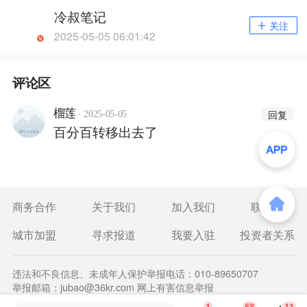
冷叔笔记
关注
2025-05-05 06:01:42
评论区
·
榴莲
回复
2025-05-05
百分百转移出去了
商务合作
关于我们
加入我们
联系我们
城市加盟
寻求报道
我要入驻
投资者关系
违法和不良信息、未成年人保护举报电话：010-89650707
举报邮箱：jubao@36kr.com 网上有害信息举报
© 2011~
2026
北京多氪信息科技有限公司 |
京ICP备12031756
1
58
11