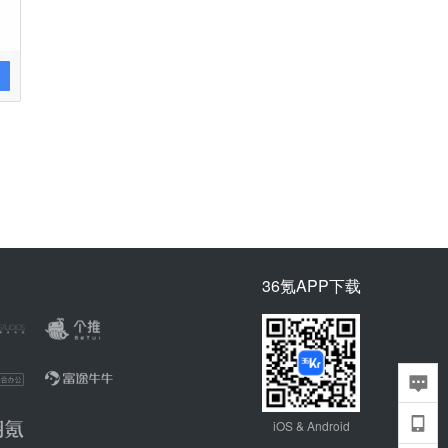
36氪APP下载
iOS & Android