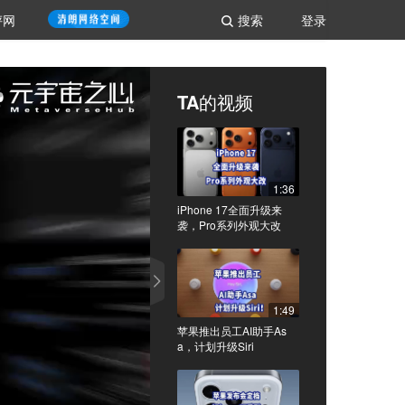
评网
搜索
登录
TA的视频
1:36
iPhone 17全面升级来
袭，Pro系列外观大改
1:49
苹果推出员工AI助手As
a，计划升级Siri