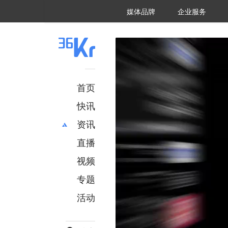
36氪Auto
数字时氪
企业号
未来消费
智能涌现
未来城市
启动Power on
媒体品牌
企业服务
企服点评
36氪出海
36氪研究院
潮生TIDE
36氪企服点评
36Kr研究院
36氪财经
职场bonus
36碳
后浪研究所
36Kr创新咨询
暗涌Waves
硬氪
氪睿研究院
首页
快讯
资讯
直播
最新
推荐
创投
财经
视频
汽车
AI
专题
科技
项目推荐
活动
专精特新
安徽