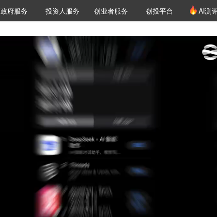
创投发布
项目推荐
核心服务
LP源计划
政府服务
投资人服务
创业者服务
创投平台
AI测
36氪Pro
VClub
VClub投资机构库
创投氪堂
城市之窗
投资机构职位推介
企业入驻
投资人认证