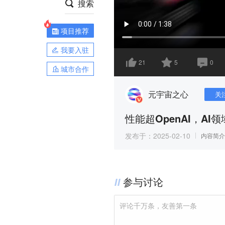
搜索
项目推荐
我要入驻
21
5
0
城市合作
元宇宙之心
关
性能超OpenAI，A
发布于：
2025-02-10
内容简介
参与讨论
评论千万条，友善第一条