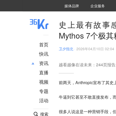
36氪Auto
数字时氪
企业号
未来消费
智能涌现
未来城市
启动Power on
媒体品牌
企业服务
企服点评
36氪出海
36氪研究院
潮生TIDE
36氪企服点评
36Kr研究院
36氪财经
职场bonus
36碳
后浪研究所
36Kr创新咨询
暗涌Waves
硬氪
氪睿研究院
史上最有故事感
Mythos 7个
首页
卫夕指北
·
2026年04月10日 02:04
快讯
资讯
越看越像在读未来：244页报
直播
最新
推荐
创投
财经
视频
前两天，Anthropic宣布了其史
汽车
AI
专题
科技
项目推荐
牛逼到它甚至不敢直接发布，
活动
专精特新
安徽
很多人说这是一种营销手段，但我
搜索