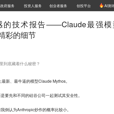
创投发布
项目推荐
核心服务
LP源计划
政府服务
投资人服务
创业者服务
创投平台
AI测
36氪Pro
VClub
VClub投资机构库
创投氪堂
城市之窗
投资机构职位推介
企业入驻
投资人认证
的技术报告——Claude最强模
极其精彩的细节
告里到底藏着什么秘密？
上最新、最牛逼的模型Claude Mythos。
而是要先和不同的硅谷公司一起测试其安全性。
倒认为Anthropic炒作的概率比较小。