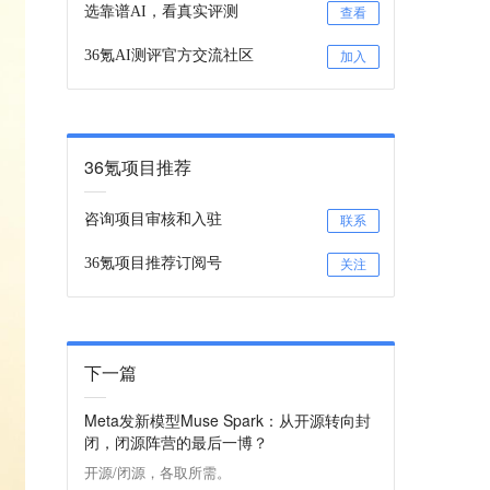
选靠谱AI，看真实评测
查看
36氪AI测评官方交流社区
加入
36氪项目推荐
咨询项目审核和入驻
联系
36氪项目推荐订阅号
关注
下一篇
Meta发新模型Muse Spark：从开源转向封
闭，闭源阵营的最后一博？
开源/闭源，各取所需。