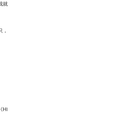
样我就
知识，
Hi