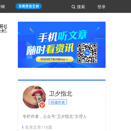
评网
搜索
登录
型
卫夕指北
特邀作者
专栏作者，公众号“卫夕指北”主理人
发表文章
116
篇