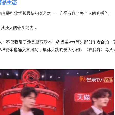
精品生态
成为直播行业增长最快的赛道之一，几乎占领了每个人的直播间。
了其强大的破圈能力：
：不仅吸引了@奥黛丽厚本、@锅盖wer等头部创作者合拍，
VB视帝也涌入直播间，集体大跳晚安大小姐》《扫腿舞》等抖