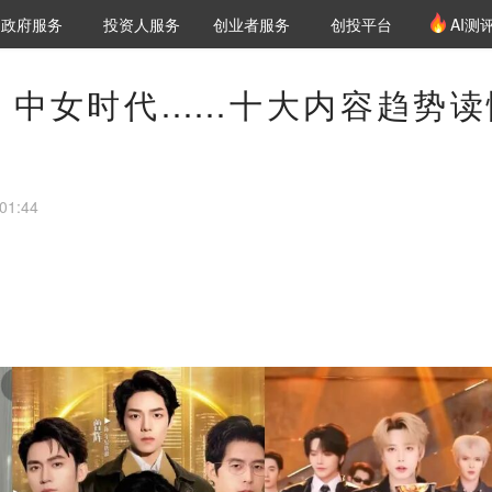
创投发布
项目推荐
核心服务
LP源计划
政府服务
投资人服务
创业者服务
创投平台
AI测
36氪Pro
VClub
VClub投资机构库
创投氪堂
城市之窗
投资机构职位推介
企业入驻
投资人认证
、中女时代……十大内容趋势读
01:44