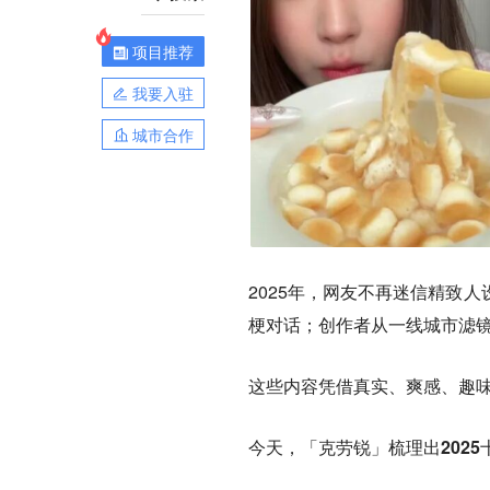
项目推荐
我要入驻
城市合作
2025年，网友不再迷信精致
梗对话；创作者从一线城市滤
这些内容凭借真实、爽感、趣
今天，「克劳锐」梳理出
202