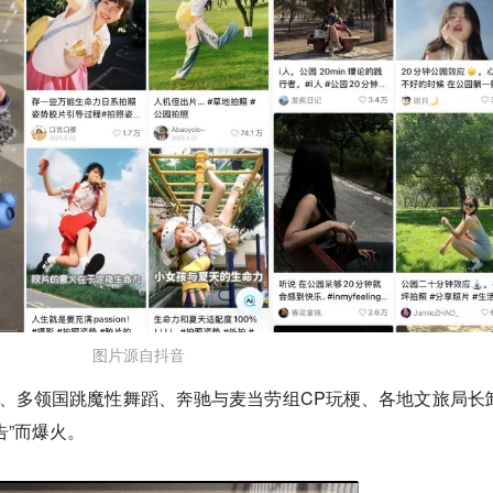
图片源自抖音
王、多领国跳魔性舞蹈、奔驰与麦当劳组CP玩梗、各地文旅局长
告”而爆火。