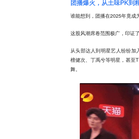
团播爆火，从土味PK到
谁能想到，团播在2025年竟
这股风潮席卷范围极广，印证
从头部达人到明星艺人纷纷加入
檀健次、丁禹兮等明星，甚至T
舞。