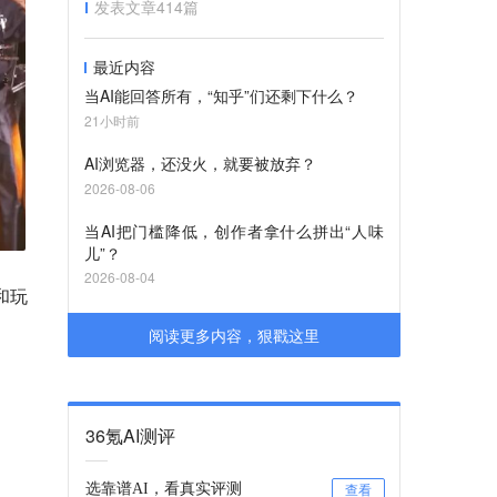
发表文章
414
篇
最近内容
当AI能回答所有，“知乎”们还剩下什么？
21小时前
AI浏览器，还没火，就要被放弃？
2026-08-06
当AI把门槛降低，创作者拿什么拼出“人味
儿”？
2026-08-04
和玩
阅读更多内容，狠戳这里
36氪AI测评
选靠谱AI，看真实评测
查看