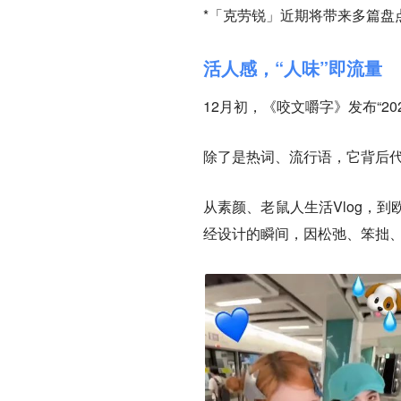
*「克劳锐」近期将带来多篇盘
活人感，“人味”即流量
12月初，《咬文嚼字》发布“20
除了是热词、流行语，它背后
从素颜、老鼠人生活Vlog，
经设计的瞬间，因松弛、笨拙