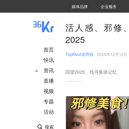
36氪Auto
数字时氪
企业号
未来消费
智能涌现
未来城市
启动Power on
媒体品牌
企业服务
企服点评
36氪出海
36氪研究院
潮生TIDE
36氪企服点评
36Kr研究院
36氪财经
职场bonus
36碳
后浪研究所
36Kr创新咨询
暗涌Waves
硬氪
氪睿研究院
活人感、邪修
2025
首页
TopKlout克劳锐
·
2025年12月12日 
快讯
资讯
回望2025，找寻集体记忆
直播
最新
推荐
创投
财经
视频
汽车
AI
专题
科技
项目推荐
活动
专精特新
安徽
搜索