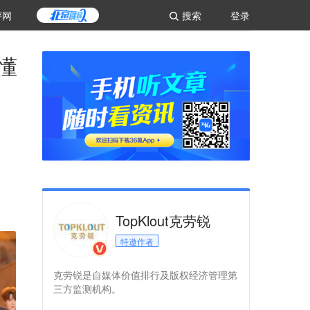
评网
搜索
登录
懂
TopKlout克劳锐
特邀作者
克劳锐是自媒体价值排行及版权经济管理第
三方监测机构。