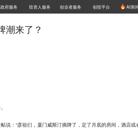
创投发布
项目推荐
核心服务
LP源计划
政府服务
投资人服务
创业者服务
创投平台
AI测
36氪Pro
VClub
VClub投资机构库
创投氪堂
城市之窗
投资机构职位推介
企业入驻
投资人认证
牌潮来了？
。
子。
帖说：“彦祖们，厦门威斯汀摘牌了，定了月底的房间，酒店或