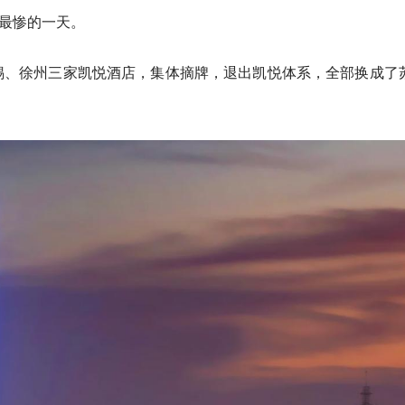
凯悦最惨的一天。
锡、徐州三家凯悦酒店，集体摘牌，退出凯悦体系，全部换成了