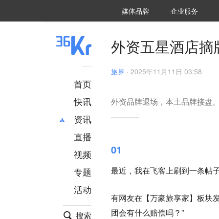
36氪Auto
数字时氪
企业号
未来消费
智能涌现
未来城市
启动Power on
媒体品牌
企业服务
企服点评
36氪出海
36氪研究院
潮生TIDE
36氪企服点评
36Kr研究院
36氪财经
职场bonus
36碳
后浪研究所
36Kr创新咨询
暗涌Waves
硬氪
氪睿研究院
外资五星酒店摘
旅界
·
2025年11月11日 03:58
首页
快讯
外资品牌退场，本土品牌接盘
资讯
直播
最新
推荐
01
创投
财经
视频
汽车
AI
最近，我在飞客上刷到一条帖
专题
科技
项目推荐
活动
专精特新
安徽
有网友在【万豪旅享家】板块发
团会有什么赔偿吗？”
搜索