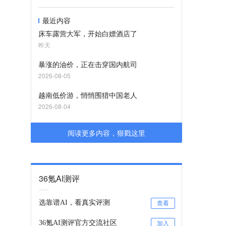
最近内容
床车露营大军，开始白嫖酒店了
昨天
暴涨的油价，正在击穿国内航司
2026-08-05
越南低价游，悄悄围猎中国老人
2026-08-04
阅读更多内容，狠戳这里
36氪AI测评
选靠谱AI，看真实评测
查看
36氪AI测评官方交流社区
加入