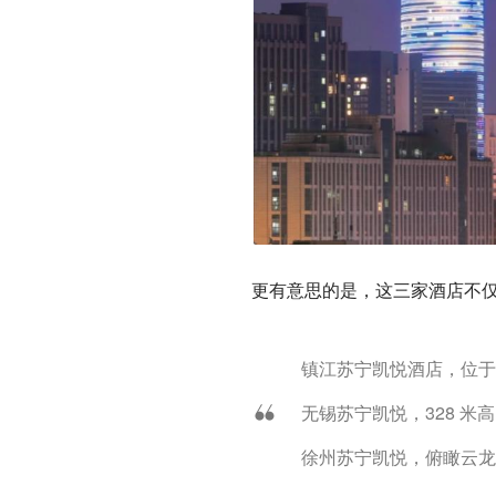
更有意思的是，这三家酒店不
镇江苏宁凯悦酒店，位于
无锡苏宁凯悦，328 米
徐州苏宁凯悦，俯瞰云龙