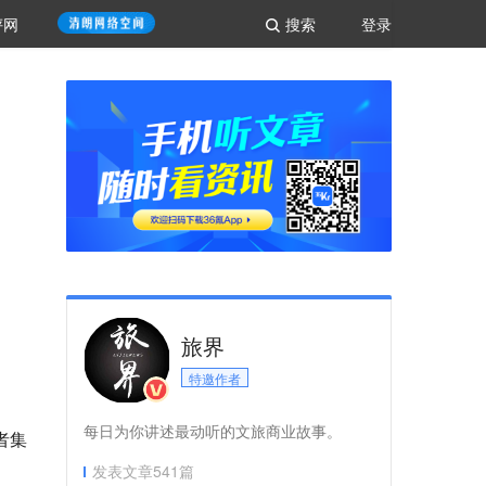
评网
搜索
登录
旅界
特邀作者
每日为你讲述最动听的文旅商业故事。
者集
发表文章
541
篇