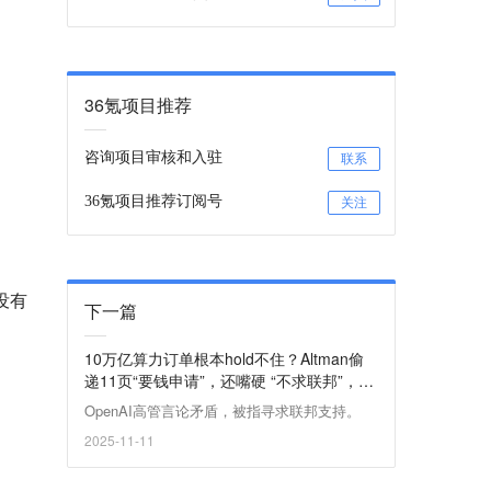
36氪项目推荐
咨询项目审核和入驻
联系
36氪项目推荐订阅号
关注
没有
下一篇
10万亿算力订单根本hold不住？Altman偷
递11页“要钱申请”，还嘴硬 “不求联邦”，白
宫直拒：谁都不救
OpenAI高管言论矛盾，被指寻求联邦支持。
2025-11-11