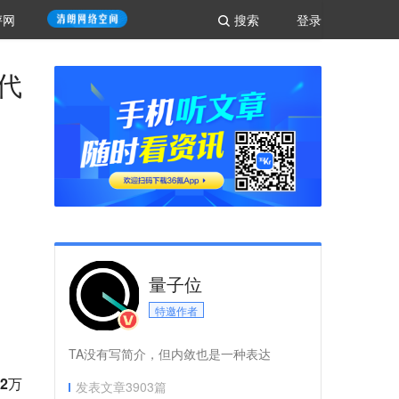
评网
搜索
登录
代
量子位
特邀作者
TA没有写简介，但内敛也是一种表达
.2万
发表文章
3903
篇