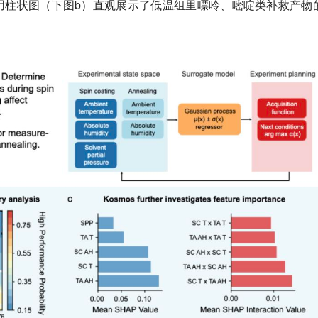
用柱状图（下图b）直观展示了低温组里嘌呤、嘧啶类补救产物