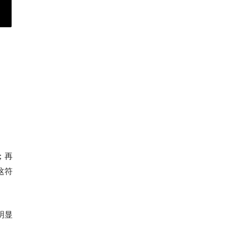
；再
这符
明显