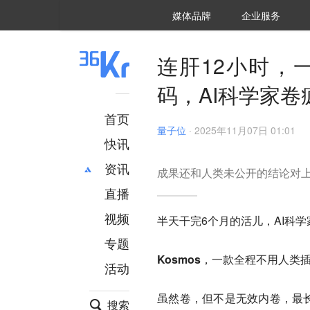
36氪Auto
数字时氪
企业号
未来消费
智能涌现
未来城市
启动Power on
媒体品牌
企业服务
企服点评
36氪出海
36氪研究院
潮生TIDE
36氪企服点评
36Kr研究院
36氪财经
职场bonus
36碳
后浪研究所
36Kr创新咨询
暗涌Waves
硬氪
氪睿研究院
连肝12小时，一
码，AI科学家卷
首页
量子位
·
2025年11月07日 01:01
快讯
资讯
成果还和人类未公开的结论对
直播
最新
推荐
创投
财经
视频
半天干完6个月的活儿，AI科
汽车
AI
专题
科技
项目推荐
Kosmos
，一款全程不用人类插
活动
专精特新
安徽
虽然卷，但不是无效内卷，最
搜索