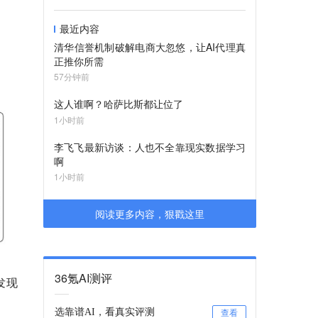
最近内容
清华信誉机制破解电商大忽悠，让AI代理真
正推你所需
57分钟前
这人谁啊？哈萨比斯都让位了
1小时前
李飞飞最新访谈：人也不全靠现实数据学习
啊
1小时前
阅读更多内容，狠戳这里
36氪AI测评
发现
选靠谱AI，看真实评测
查看