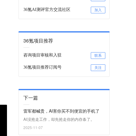
36氪AI测评官方交流社区
加入
36氪项目推荐
咨询项目审核和入驻
联系
36氪项目推荐订阅号
关注
下一篇
雷军都喊贵，AI害你买不到便宜的手机了
AI没抢走工作，却先抢走你的内存条了。
2025-11-07