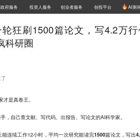
创投发布
项目推荐
核心服务
LP源计划
政府服务
投资人服务
创业者服务
创投平台
AI测
36氪Pro
VClub
VClub投资机构库
创投氪堂
城市之窗
投资机构职位推介
企业入驻
投资人认证
轮狂刷1500篇论文，写4.2万行
疯科研圈
上了
学家才是真卷王。
手，自己查文献、写代码、出报告、写论文的AI科学家。
长能连续工作12小时，平均一次研究能读完
1500篇论文
，写出
4