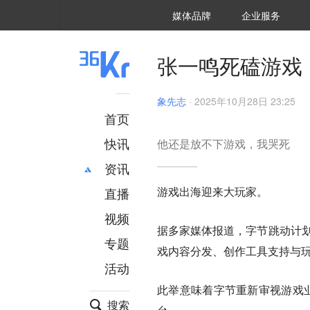
36氪Auto
数字时氪
企业号
未来消费
智能涌现
未来城市
启动Power on
媒体品牌
企业服务
企服点评
36氪出海
36氪研究院
潮生TIDE
36氪企服点评
36Kr研究院
36氪财经
职场bonus
36碳
后浪研究所
36Kr创新咨询
暗涌Waves
硬氪
氪睿研究院
张一鸣死磕游戏
象先志
·
2025年10月28日 23:25
首页
快讯
他还是放不下游戏，我哭死
资讯
游戏出海迎来大玩家。
直播
最新
推荐
创投
财经
视频
据多家媒体报道，字节跳动计划在
汽车
AI
专题
戏内容分发、创作工具支持与
科技
项目推荐
活动
专精特新
安徽
此举意味着字节重新审视游戏
搜索