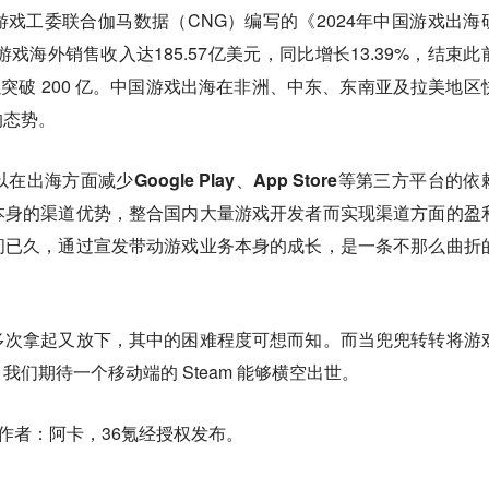
戏工委联合伽马数据（CNG）编写的《2024年中国游戏出海
游戏海外销售收入达185.57亿美元，同比增长13.39%，结束此
可以突破 200 亿。中国游戏出海在非洲、中东、东南亚及拉美地区
的态势。
海方面减少Google Play、App Store等第三方平台的依
本身的渠道优势，整合国内大量游戏开发者而实现渠道方面的盈
间已久，通过宣发带动游戏业务本身的成长，是一条不那么曲折
多次拿起又放下，其中的困难程度可想而知。而当兜兜转转将游
们期待一个移动端的 Steam 能够横空出世。
作者：阿卡，36氪经授权发布。