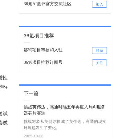
36氪AI测评官方交流社区
加入
36氪项目推荐
咨询项目审核和入驻
联系
36氪项目推荐订阅号
关注
质性
营+
下一篇
挑战英伟达，高通时隔五年再度入局AI服务
尝试
器芯片赛道
挑战对象从英特尔换成了英伟达，高通的现实
尝试
环境也发生了变化。
2025-10-28