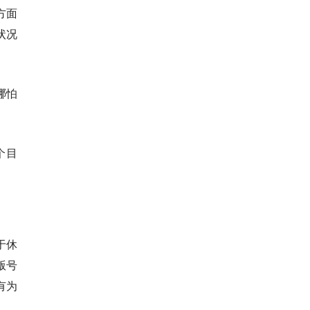
方面
状况
哪怕
个目
于休
版号
有为