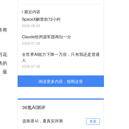
最近内容
SpaceX解禁前72小时
2026-08-03
务将
Claude给闭源军团再扣一分
2026-07-28
月花
全世界AI能力下降一万倍，只有我还是普通
人
售的
2026-07-26
。最
阅读更多内容，狠戳这里
36氪AI测评
选靠谱AI，看真实评测
查看