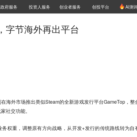
创投发布
项目推荐
核心服务
LP源计划
政府服务
投资人服务
创业者服务
创投平台
AI测
36氪Pro
VClub
VClub投资机构库
创投氪堂
城市之窗
投资机构职位推介
企业入驻
投资人认证
，字节海外再出平台
海外市场推出类似Steam的全新游戏发行平台GameTop，整
玩家社交功能。
业务权重，调整原有方向战略，从开发+发行的传统路线转为自