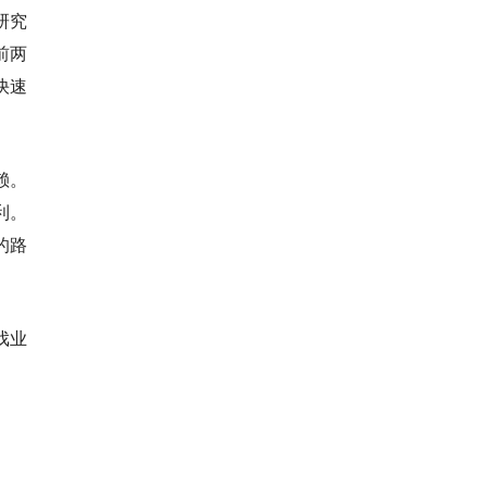
研究
前两
快速
赖。
利。
的路
戏业