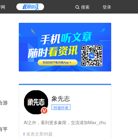
评网
搜索
登录
象先志
合游
特邀作者
AI之外，看到更多象限，交流请加Max_zhu
有平
发表文章
95
篇