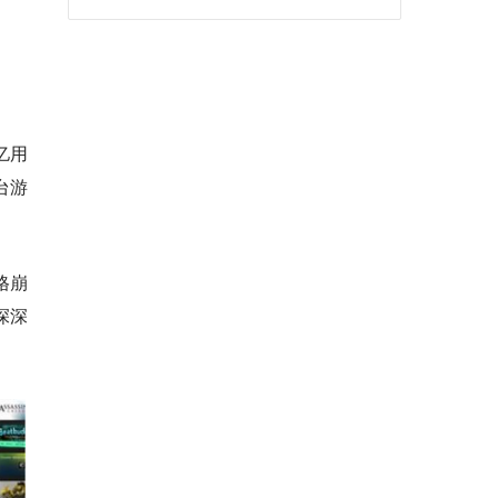
亿用
台游
格崩
深深