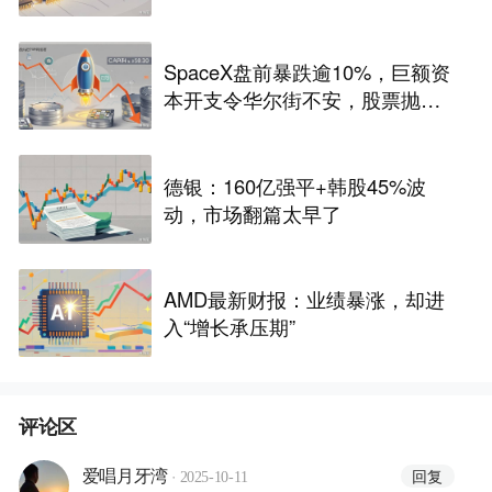
SpaceX盘前暴跌逾10%，巨额资
本开支令华尔街不安，股票抛
售“难以抗拒”
德银：160亿强平+韩股45%波
动，市场翻篇太早了
AMD最新财报：业绩暴涨，却进
入“增长承压期”
评论区
·
回复
爱唱月牙湾
2025-10-11