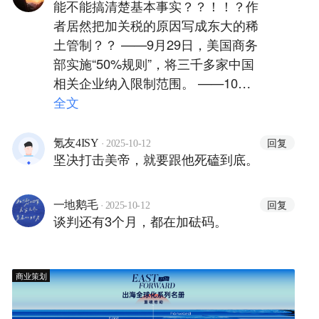
能不能搞清楚基本事实？？！！？作
者居然把加关税的原因写成东大的稀
土管制？？ ——9月29日，美国商务
部实施“50%规则”，将三千多家中国
相关企业纳入限制范围。 ——10月4
日，美国贸易代表办公室（USTR）
全文
决定，从10月14日起，对中国籍、
中国造、中企经营的船舶，只要进入
·
回复
氪友4ISY
2025-10-12
坚决打击美帝，就要跟他死磕到底。
美国港口，就加征额外“港口服务
费”。 ——10月7日，美国众议院“中
美战略竞争特别委员会”发布报告，
·
回复
一地鹅毛
2025-10-12
提出对华实施更广泛半导体设备出口
谈判还有3个月，都在加砝码。
禁令，号称史上最严。
商业策划