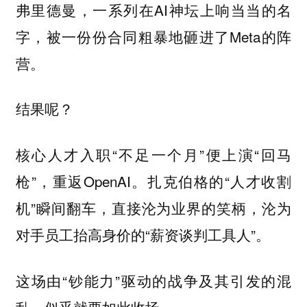
弗里德曼，一系列在AI神坛上响当当的名
字，被一份份合同粗暴地砸进了Meta的阵
营。
结果呢？
核心人才入职“不足一个月”便上演“回马
枪”，重返OpenAI。扎克伯格的“人才收割
机”瞬间翻车，直接沦为业界的笑柄，沦为
对手员工抬高身价的“薪资谈判工具人”。
这场由“钞能力”驱动的战争及其引发的混
乱，似乎就要如此收场。