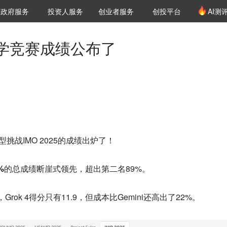
创投发布
项目推荐
核心服务
LP源计划
政府服务
投资人服务
创业者服务
创投平台
AI测
36氪Pro
VClub
VClub投资机构库
创投氪堂
城市之窗
投资机构职位推介
企业入驻
投资人认证
数学竞赛成绩公布了
大模型挑战IMO 2025的成绩出炉了！
30%的总成绩断崖式领先
，超出第二名89%。
，Grok 4得分只有11.9，但成本比Gemini还高出了22%。