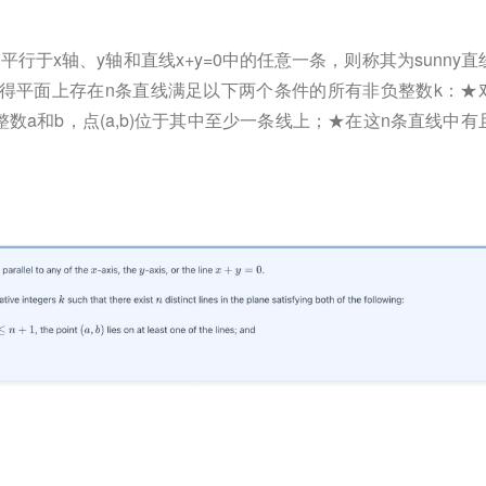
行于x轴、y轴和直线x+y=0中的任意一条，则称其为sunny直
使得平面上存在n条直线满足以下两个条件的所有非负整数k：★
的正整数a和b，点(a,b)位于其中至少一条线上；★在这n条直线中有