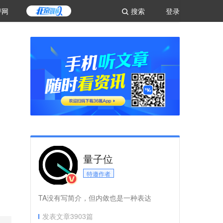
评网
搜索
登录
量子位
特邀作者
TA没有写简介，但内敛也是一种表达
发表文章
3903
篇