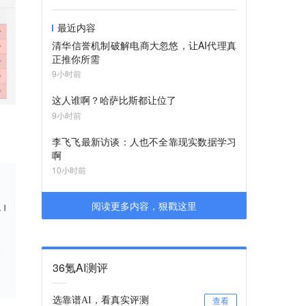
最近内容
清华信誉机制破解电商大忽悠，让AI代理真
正推你所需
9小时前
这人谁啊？哈萨比斯都让位了
9小时前
李飞飞最新访谈：人也不全靠现实数据学习
啊
10小时前
阅读更多内容，狠戳这里
36氪AI测评
选靠谱AI，看真实评测
查看