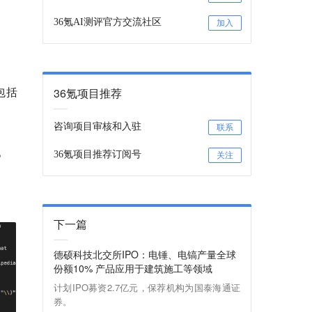
36氪AI测评官方交流社区
加入
包括
36氪项目推荐
咨询项目审核和入驻
联系
。
36氪项目推荐订阅号
关注
下一篇
德硕科技北交所IPO：电锤、电镐产量全球
份额10% 产品应用于建筑施工等领域
计划IPO募资2.7亿元，保荐机构为国泰海通证
券。