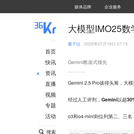
36氪Auto
数字时氪
企业号
未来消费
智能涌现
未来城市
启动Power on
媒体品牌
企业服务
企服点评
36氪出海
36氪研究院
潮生TIDE
36氪企服点评
36Kr研究院
36氪财经
职场bonus
36碳
后浪研究所
36Kr创新咨询
暗涌Waves
硬氪
氪睿研究院
大模型IMO25
量子位
·
2025年07月18日 07:15
首页
快讯
Gemini断崖式领先
资讯
Gemini 2.5 Pro拔得头筹，
直播
最新
推荐
创投
财经
视频
经过人工评判，
Gemini以超
汽车
AI
专题
科技
项目推荐
活动
o3和o4-mini则位列第二、三名
专精特新
安徽
搜索