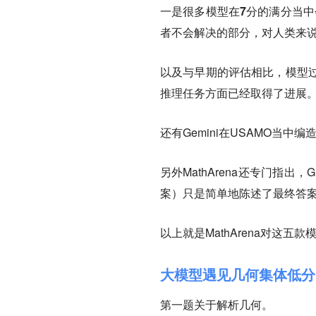
一是
很多模型在7分的满分当中
者不会解决的部分，对人类来
以及与早期的评估相比，模型
推理任务方面已经取得了进展
还有Gemini在USAMO当中
另外MathArena还专门指
案）只是简单地陈述了最终答
以上就是MathArena对这
大模型遇见几何集体低分
第一题关于
解析几何
。