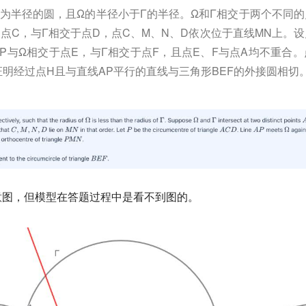
N为半径的圆，且Ω的半径小于Γ的半径。Ω和Γ相交于两个不同的
于点C，与Γ相交于点D，点C、M、N、D依次位于直线MN上。设
AP与Ω相交于点E，与Γ相交于点F，且点E、F与点A均不重合。
证明经过点H且与直线AP平行的直线与三角形BEF的外接圆相切
意图，但模型在答题过程中是看不到图的。