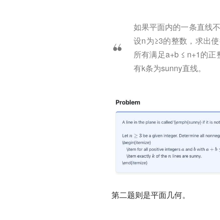
如果平面内的一条直线不平
设n为≥3的整数，求出
所有满足a+b ≤ n+1
有k条为sunny直线。
第二题则是
平面几何
。