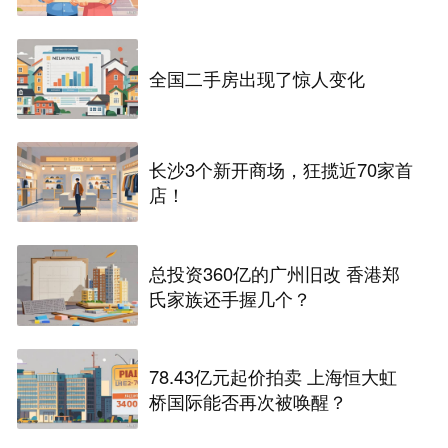
一年即可！
全国二手房出现了惊人变化
长沙3个新开商场，狂揽近70家首
店！
总投资360亿的广州旧改 香港郑
氏家族还手握几个？
78.43亿元起价拍卖 上海恒大虹
桥国际能否再次被唤醒？