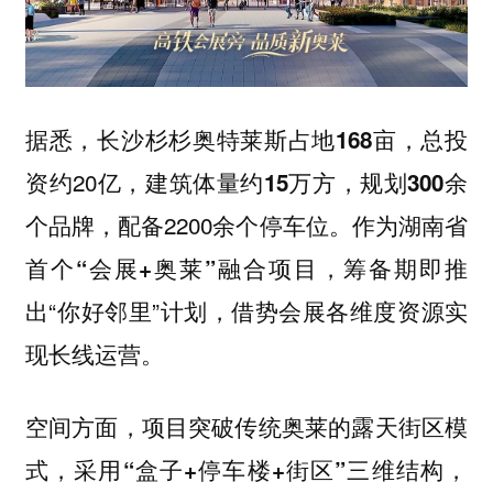
据悉，长沙杉杉奥特莱斯
，总投
占地168亩
资约20亿，
建筑体量约15万方，规划300余
，配备2200余个停车位。作为
个品牌
湖南省
，筹备期即推
首个“会展+奥莱”融合项目
出“你好邻里”计划，借势会展各维度资源实
现长线运营。
空间方面，项目突破传统奥莱的露天街区模
式，采用
三维结构，
“盒子+停车楼+街区”