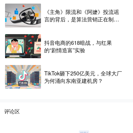
《主角》限流和《阿嬷》投流谣
言的背后，是算法营销正在制造
愤怒？
抖音电商的618暗战，与红果
的“剧情造富”实验
TikTok砸下250亿美元，全球大厂
为何涌向东南亚建机房？
评论区