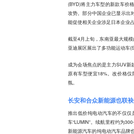
(BYD)将主力车型的新款车
攻势。部分中国企业已显示出
能促使相关企业涉足日本企业占
截至4月上旬，东南亚最大规模
亚迪展区展出了多功能运动车(
成为会场焦点的是主力SUV新款“
原有车型便宜18%。改价格
氛。
长安和合众新能源也联袂
推出低价纯电动汽车的不仅仅是
车“LUMIN”。续航里程约为
新能源汽车的纯电动汽车品牌也