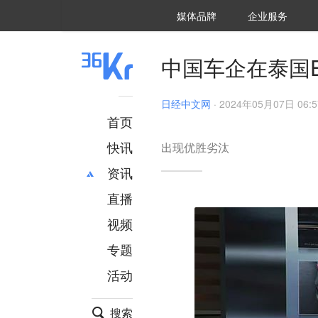
36氪Auto
数字时氪
企业号
未来消费
智能涌现
未来城市
启动Power on
媒体品牌
企业服务
企服点评
36氪出海
36氪研究院
潮生TIDE
36氪企服点评
36Kr研究院
36氪财经
职场bonus
36碳
后浪研究所
36Kr创新咨询
暗涌Waves
硬氪
氪睿研究院
中国车企在泰国
日经中文网
·
2024年05月07日 06:5
首页
快讯
出现优胜劣汰
资讯
直播
最新
推荐
创投
财经
视频
汽车
AI
专题
科技
项目推荐
活动
专精特新
安徽
搜索