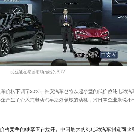
比亚迪在泰国市场推出的SUV
车价格下调了20%，长安汽车也将以超小型的低价位纯电动汽
车企产生了介入纯电动汽车之外领域的动机，对日本企业来说不
场，价格竞争的帷幕正在拉开。中国最大的纯电动汽车制造商比