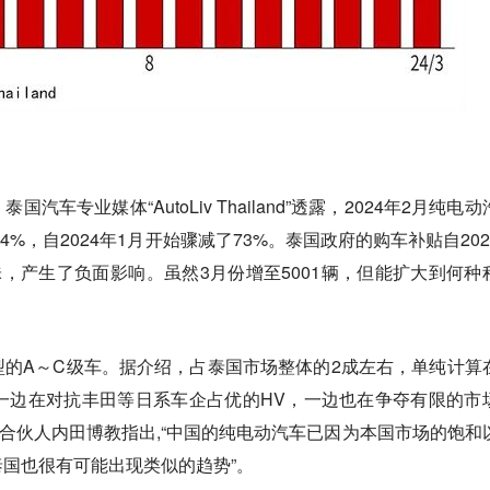
车专业媒体“AutoLiv Thailand”透露，2024年2月纯电动
4%，自2024年1月开始骤减了73%。泰国政府的购车补贴自202
铢，产生了负面影响。虽然3月份增至5001辆，但能扩大到何种
的A～C级车。据介绍，占泰国市场整体的2成左右，单纯计算
一边在对抗丰田等日系车企占优的HV，一边也在争夺有限的市
ittle)的合伙人内田博教指出,“中国的纯电动汽车已因为本国市场的饱和
国也很有可能出现类似的趋势”。