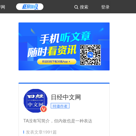
评网
搜索
登录
日经中文网
特邀作者
TA没有写简介，但内敛也是一种表达
发表文章
1991
篇