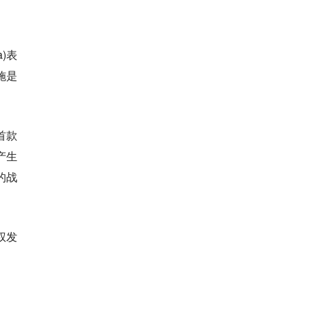
)表
施是
首款
产生
的战
权发