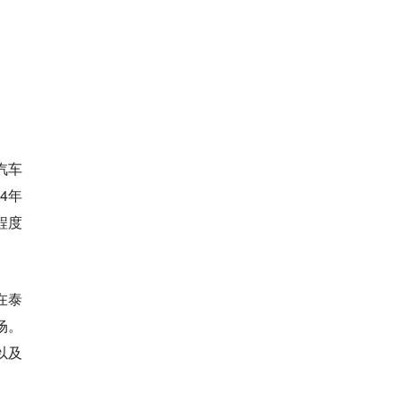
汽车
4年
程度
在泰
场。
以及