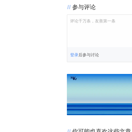
参与评论
评论千万条，友善第一条
登录
后参与讨论
你可能也喜欢这些文章