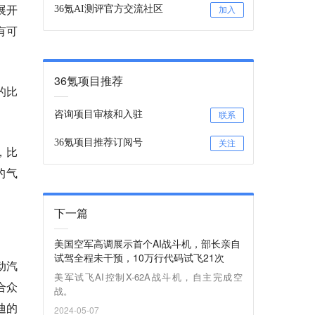
展开
36氪AI测评官方交流社区
加入
有可
36氪项目推荐
的比
咨询项目审核和入驻
联系
36氪项目推荐订阅号
关注
，比
的气
下一篇
美国空军高调展示首个AI战斗机，部长亲自
试驾全程未干预，10万行代码试飞21次
动汽
美军试飞AI控制X-62A战斗机，自主完成空
合众
战。
迪的
2024-05-07