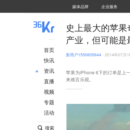
36氪Auto
数字时氪
企业号
未来消费
智能涌现
未来城市
启动Power on
媒体品牌
企业服务
企服点评
36氪出海
36氪研究院
潮生TIDE
36氪企服点评
36Kr研究院
36氪财经
职场bonus
36碳
后浪研究所
36Kr创新咨询
暗涌Waves
硬氪
氪睿研究院
史上最大的苹果奇
产业，但可能是
首页
新用户1550605644
·
2014年07月18
快讯
资讯
苹果为iPhone 6下的订单
来难言乐观。
直播
最新
推荐
创投
财经
视频
汽车
AI
专题
科技
项目推荐
活动
专精特新
安徽
搜索