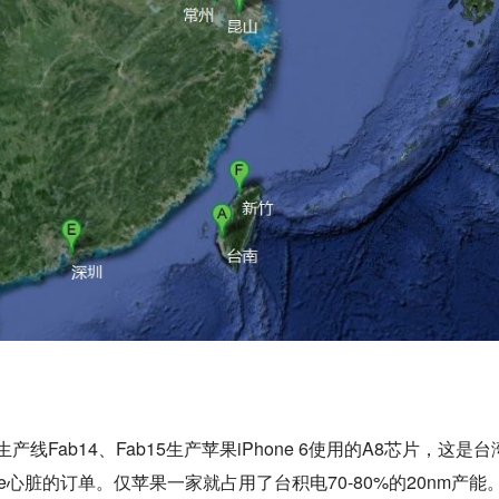
线Fab14、Fab15生产苹果iPhone 6使用的A8芯片，这是台
e心脏的订单。仅苹果一家就占用了台积电70-80%的20nm产能