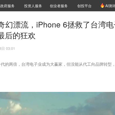
创投发布
项目推荐
核心服务
LP源计划
政府服务
投资人服务
创业者服务
创投平台
AI测
36氪Pro
VClub
VClub投资机构库
创投氪堂
城市之窗
投资机构职位推介
企业入驻
投资人认证
幻漂流，iPhone 6拯救了台湾电
最后的狂欢
日 03:01
是上一代的两倍，台湾电子业成为大赢家，但没能从代工向品牌转型