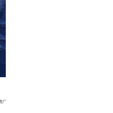
了。像Amazon这样大型的零售商可靠自己的
团队搭建系统来做到这一点，然后通过灵活的
定价来获得竞争优势，但中小型零售商就没有
这种能力了。Boomerang Commerce正是瞄准
了这一领域，为中小型零售商提供实时分析和
动态定价的SaaS平台，让他们也拥有这一能
力。目前，已有Staples、Groupon Goods、 D
HGate及RadioShack等使用了他们的服务。
湾厂
。