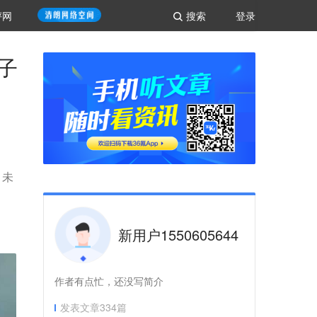
评网
搜索
登录
子
，未
新用户1550605644
作者有点忙，还没写简介
发表文章
334
篇