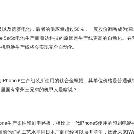
普科技以及德赛电池，后者的供应量超过50%，一度股价翻番成为深
ne 5s/5c电池生产商顺达科技的原因是生产线更高的自动化。在
手机电池生产线将会实现完全自动化。
iPhone 6生产组装所使用的钛合金螺帽，其单位价格是普通碳
》里面有常州三兄弟的机甲人是瞎说？
one生产柔性印刷电路板，相比上一代iPhone5使用的印刷电路
目前他们的工艺水平同日本厂商已经可以展开竞争，因此未来iWat