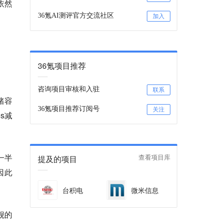
依然
36氪AI测评官方交流社区
加入
36氪项目推荐
咨询项目审核和入驻
联系
储容
36氪项目推荐订阅号
关注
s减
近一半
提及的项目
查看项目库
因此
台积电
微米信息
旗舰的