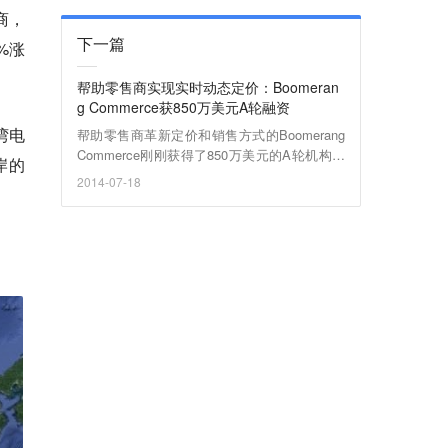
商，
下一篇
%涨
帮助零售商实现实时动态定价：Boomeran
g Commerce获850万美元A轮融资
湾电
帮助零售商革新定价和销售方式的Boomerang
Commerce刚刚获得了850万美元的A轮机构融
岸的
资。 Boomerang Commerce是一家为零售商提
2014-07-18
供实时分析及动态定价的初创企业，由前Amaz
on及eBay的资深员工Guru Hariharan创办。其
最新产品Dynamic Price Optimizer是一款零售
应用，可利用大数据及机器学习技术分析包括
竞争对手价格在内的每库存单位的超过100多项
数据。Dynamic Price Optimizer可以以这种实
时分析为基础，持续地测试、衡量及实施定价
策略，让零售商在平衡价格感知和利润的基础
上对数百万种产品按照选定的定价优化准则进
行重新定价。 价格是影响购物决定的关键因
素。在移动时代，消费者进行价格比较已经非
常方便，但是对于零售商来说，要想跟踪自己
数百万件商品的竞争对手价格情况就很困难