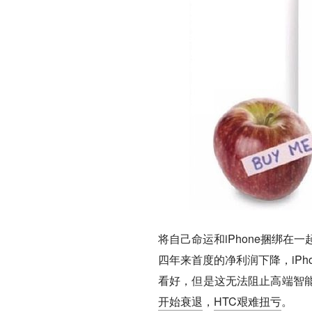
将自己命运和iPhone捆绑在
四年来首度的净利润下降，iPh
看好，但是这无法阻止高端智
开始衰退
，
HTC艰难扭亏
。