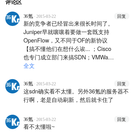
评论区
·
回复
36氪
2015-03-22
新的竞争者已经冒出来很长时间了。
Juniper早就嚷嚷着要做一套既支持
OpenFlow，又不同于OF的新协议
【搞不懂他们在想什么诶... ；Cisco
也专门成立部门来搞SDN；VMWare
干脆直接收购Nicira；最近IBM也坐
全文
不住，出来搞controller了... 倒是，
OpenFlow这个东西其实可以看成是
·
回复
36氪
2015-03-22
Google等网络设备使用者向Cisco等
这sdn确实看不太懂。另外36氪的服务器不
设备提供商手里抢钱的工具...
行啊，老是自动刷新，然后就卡住了
·
回复
36氪
2015-03-22
看不太懂啦~