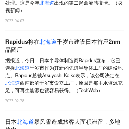
处理。这是今年
北
海
道
出现的第二起禽流感疫情。（央
视新闻）
2023-04-03
Rapidus将在
北
海
道
千岁市建设日本首座2nm
晶圆厂
据报道，今日，日本半导体制造商Rapidus宣布，它已
选择
北
海
道
千岁市作为其新的先进半导体工厂的建设地
点。Rapidus总裁Atsuyoshi Koike表示，该公司决定在
北
海
道
西南部的千岁市设立工厂，原因是那里水资源充
足，可再生能源也很容易获得。（TechWeb）
2023-02-28
日本
北
海
道
暴风雪造成旅客大面积滞留，多地