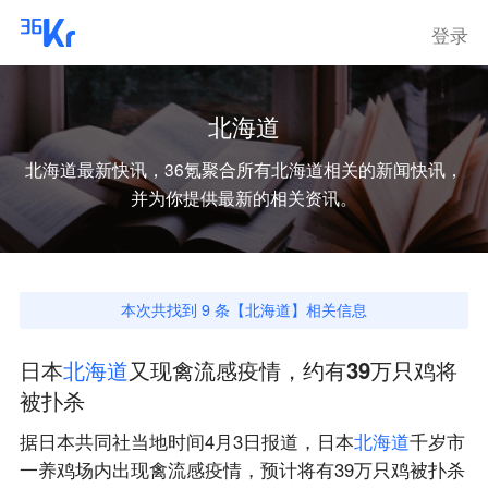
登录
北海道
北海道
最新快讯，36氪聚合所有
北海道
相关的新闻快讯，
并为你提供最新的相关资讯。
本次共找到
9
条【
北海道
】相关信息
日本
北
海
道
又现禽流感疫情，约有39万只鸡将
被扑杀
据日本共同社当地时间4月3日报道，日本
北
海
道
千岁市
一养鸡场内出现禽流感疫情，预计将有39万只鸡被扑杀