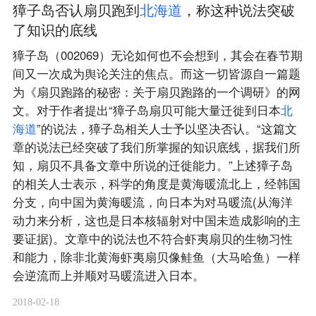
獐子岛否认扇贝跑到
北
海
道
，称这种说法突破
了知识的底线
獐子岛（002069）无论如何也不会想到，其会在春节期
间又一次成为舆论关注的焦点。而这一切皆源自一篇题
为《扇贝跑路的秘密：关于扇贝跑路的一个调研》的网
文。对于作者提出“獐子岛扇贝可能大量迁徙到日本
北
海
道
”的说法，獐子岛相关人士予以坚决否认。“这篇文
章的说法已经突破了我们所掌握的知识底线，据我们所
知，扇贝不具备文章中所说的迁徙能力。”上述獐子岛
的相关人士表示，科学的角度是黄海暖流北上，经韩国
分支，向中国为黄海暖流，向日本为对马暖流(从海洋
动力来分析，这也是日本核辐射对中国未造成影响的主
要证据)。文章中的说法也不符合虾夷扇贝的生物习性
和能力，除非北黄海虾夷扇贝像鲑鱼（大马哈鱼）一样
会逆流而上并顺对马暖流进入日本。
2018-02-18