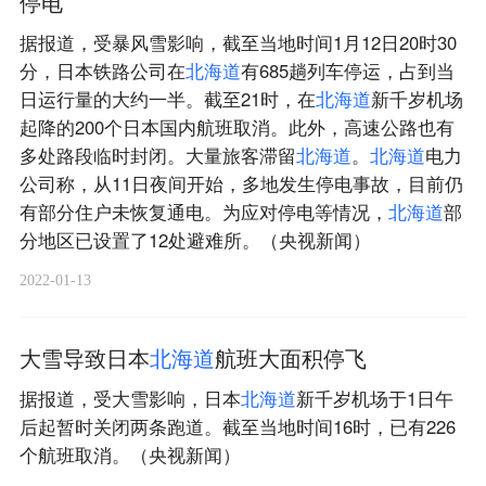
停电
据报道，受暴风雪影响，截至当地时间1月12日20时30
分，日本铁路公司在
北
海
道
有685趟列车停运，占到当
日运行量的大约一半。截至21时，在
北
海
道
新千岁机场
起降的200个日本国内航班取消。此外，高速公路也有
多处路段临时封闭。大量旅客滞留
北
海
道
。
北
海
道
电力
公司称，从11日夜间开始，多地发生停电事故，目前仍
有部分住户未恢复通电。为应对停电等情况，
北
海
道
部
分地区已设置了12处避难所。（央视新闻）
2022-01-13
大雪导致日本
北
海
道
航班大面积停飞
据报道，受大雪影响，日本
北
海
道
新千岁机场于1日午
后起暂时关闭两条跑道。截至当地时间16时，已有226
个航班取消。（央视新闻）