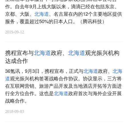
作。自去年9月上线大阪以来，滴滴已经在包括东京、
京都、大阪、
北
海
道
、名古屋在内的12个主要地区提供
服务，覆盖超过50%的日本人口。（腾讯科技）
2019-09-12
携程宣布与
北
海
道
政府、
北
海
道
观光振兴机构
达成合作
36氪讯，9月3日，携程宣布，正式与
北
海
道
政府、
北
海
道
观光振兴机构签署战略合作协议。协议显示，三方将
在互联网营销、旅游产品开发及当地酒店开拓等方面进
行全方位合作。这也是
北
海
道
政府首次与海外企业开展
战略合作。
2018-09-03