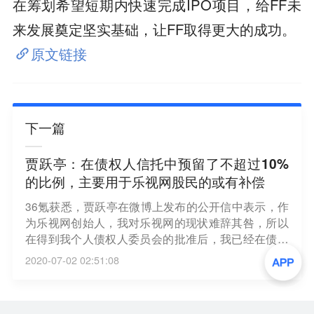
在筹划希望短期内快速完成IPO项目，给FF未
来发展奠定坚实基础，让FF取得更大的成功。
原文链接
下一篇
贾跃亭：在债权人信托中预留了不超过10%
的比例，主要用于乐视网股民的或有补偿
36氪获悉，贾跃亭在微博上发布的公开信中表示，作
为乐视网创始人，我对乐视网的现状难辞其咎，所以
在得到我个人债权人委员会的批准后，我已经在债权
人信托中预留了不超过10%的比例，主要用于乐视网
2020-07-02 02:51:08
股民的或有补偿，待履行完相关法定程序后即可以实
施，我也会安排专门的团队协调乐视网股民的赔偿事
宜。