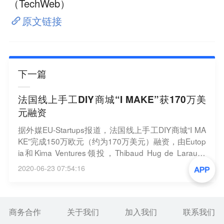
（TechWeb）
原文链接
下一篇
法国线上手工DIY商城“I MAKE”获170万美
元融资
据外媒EU-Startups报道，法国线上手工DIY商城“I MA
KE”完成150万欧元（约为170万美元）融资，由Eutop
ia和Kima Ventures领投，Thibaud Hug de Larauze
（Back Market的联合创始人兼首席执行官）等数位私
2020-06-23 07:54:16
人投资者参投。该轮融资获得的资金，公司将用于加
速技术开发，并招募新人扩大团队。
商务合作
关于我们
加入我们
联系我们