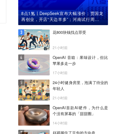
8点1氪丨DeepSeek宣布大幅涨价；贾国龙
再创业，开店“天边羊多”；河南试行周五下
午弹性离岗
花800块钱找点罪受
21小时前
OpenAI 音箱：果味设计，但比
苹果多走一步
17小时前
24小时健身房里，泡满了待业的
年轻人
21小时前
OpenAI首款AI硬件，为什么是
个没有屏幕的「甜甜圈」
14小时前
赵祺握住了豆包的方向盘