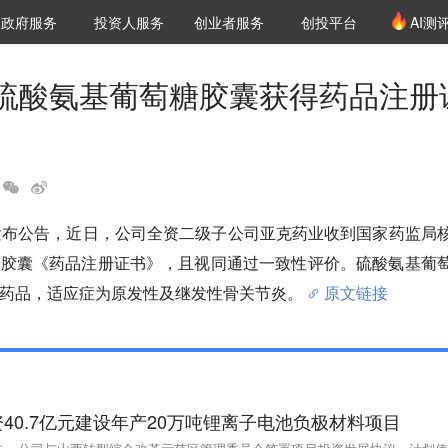
创投发布
项目推荐
核心服务
LP源计划
政府服务
投资人服务
创业者服务
创投平台
AI测
36氪Pro
VClub
VClub投资机构库
创投氪堂
城市之窗
投资机构职位推介
企业入驻
投资人认证
硫酸氨基葡萄糖胶囊获得药品注册
发布公告，近日，公司全资二级子公司亚克药业收到国家药监局
糖胶囊《药品注册证书》，且视同通过一致性评价。硫酸氨基葡
药品，适应症为原发性及继发性骨关节炎。
原文链接
40.7亿元建设年产20万吨锂离子电池负极材料项目