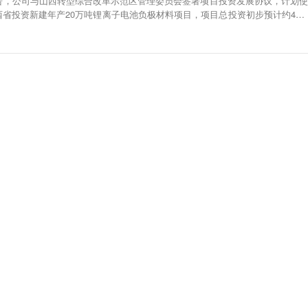
公告，公司与山西转型综合改革示范区管理委员会签署项目投资发展协议，计划使
省投资新建年产20万吨锂离子电池负极材料项目，项目总投资初步预计约40.7
提交公司股东会审议批准。项目建成后，将有助于公司进一步增强高性能、差异
，深化与核心客户的战略合作，提升市场份额，强化市场地位。然而，该投资事
确定性，且可能面临项目建设进度延期或无法进行、资金无法及时到位、市场环