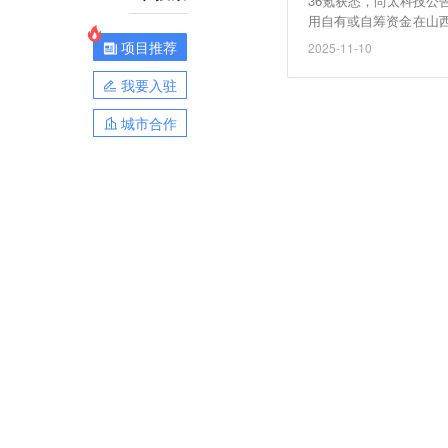
36氪获悉，尚太科技
用自有或自筹资金在山西
亿元。该投资事项尚需
项目推荐
2025-11-10
化负极材料产品的产能
项及协议生效尚存在不
我要入驻
境变化等风险。
城市合作