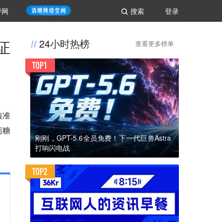
评网
搜索
登录
证
24小时热榜
查看更多榜单
核准
萄糖
刚刚，GPT-5.6全员免费！下一代巨兽Astra
打响闪电战