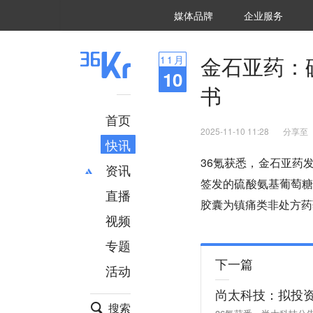
36氪Auto
数字时氪
企业号
未来消费
智能涌现
未来城市
启动Power on
媒体品牌
企业服务
企服点评
36氪出海
36氪研究院
潮生TIDE
36氪企服点评
36Kr研究院
36氪财经
职场bonus
36碳
后浪研究所
36Kr创新咨询
暗涌Waves
硬氪
氪睿研究院
金石亚药：
11
月
10
书
首页
2025-11-10 11:28
分享至
快讯
36氪获悉，金石亚药
资讯
签发的硫酸氨基葡萄
直播
最新
推荐
胶囊为镇痛类非处方药
创投
财经
视频
汽车
AI
专题
科技
项目推荐
下一篇
活动
专精特新
安徽
尚太科技：拟投资
搜索