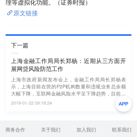
理等虚拟化功能。（证券时报）
原文链接
下一篇
上海金融工作局局长郑杨：近期从三方面开
展网贷风险防范工作
上海市政府新闻发布会上，金融工作局局长郑杨表
示，上海目前在营的P2P机构数量和违规业务总余额
大幅下降，互联网金融风险水平呈下降趋势，目前整
体风险可控。他表示，近期正在做三方面工作。一是
2019-01-22 09:18:24
依法开展合规检查，按照网络借贷行业一个办法、三
个指引的工作原则，指导督促网络借贷机构合规经
营，加强风险管控。二是依法规范网络借贷机构的退
出行为。三是依法保护投资者权益。（上证报）
商务合作
关于我们
加入我们
联系我们