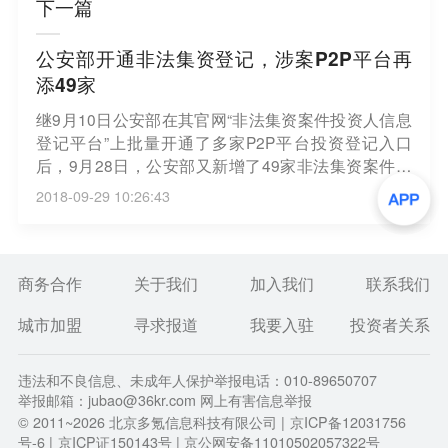
下一篇
公安部开通非法集资登记，涉案P2P平台再
添49家
继9月10日公安部在其官网“非法集资案件投资人信息
登记平台”上批量开通了多家P2P平台投资登记入口
后，9月28日，公安部又新增了49家非法集资案件平
台，其中包括爱钱帮、合力贷、花果金融、火球网、
2018-09-29 10:26:43
礼德财富、新联在线、雅堂金融、中融投等等。（财
新）
商务合作
关于我们
加入我们
联系我们
城市加盟
寻求报道
我要入驻
投资者关系
违法和不良信息、未成年人保护举报电话：010-89650707
举报邮箱：jubao@36kr.com 网上有害信息举报
© 2011~
2026
北京多氪信息科技有限公司 |
京ICP备12031756
号-6
|
京ICP证150143号
| 京公网安备11010502057322号