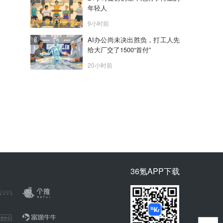
年轻人
9小时前
AI办公尚未决出胜负，打工人先
给大厂交了1500“首付”
20小时前
36氪APP下载