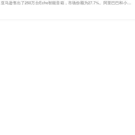
。亚马逊售出了250万台Echo智能音箱，市场份额为27.7%。阿里巴巴和小米在
箱市场第三和第四位，市场份额分别为11.8%和7.0%。（凤凰科技）