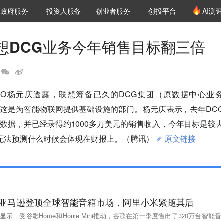
创投发布
项目推荐
核心服务
LP源计划
政府服务
投资人服务
创业者服务
创投平台
AI测
36氪Pro
VClub
VClub投资机构库
创投氪堂
城市之窗
投资机构职位推介
企业入驻
投资人认证
想DCG业务今年销售目标翻三倍
EO杨元庆透露，联想筹备已久的DCG集团（原数据中心业
这是为智能物联网提供基础设施的部门。杨元庆表示，去年DC
数据，并已经录得约1000多万美元的销售收入，今年目标是较
无法预测什么时候会体现在财报上。（腾讯）
原文链接
谷歌超亚马逊登顶全球智能音箱市场，阿里小米紧随其后
据显示，受谷歌Home和Home Mini推动，谷歌在第一季度售出了320万台智能音