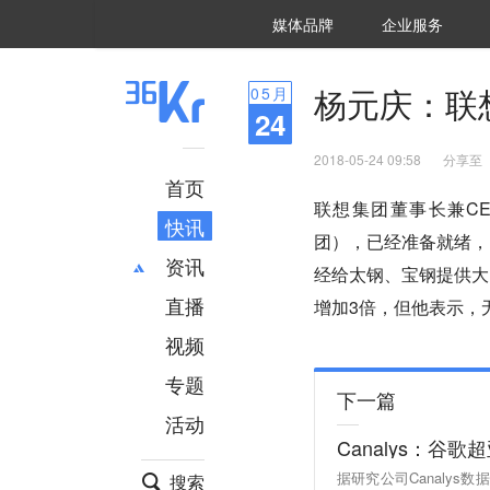
36氪Auto
数字时氪
企业号
未来消费
智能涌现
未来城市
启动Power on
媒体品牌
企业服务
企服点评
36氪出海
36氪研究院
潮生TIDE
36氪企服点评
36Kr研究院
36氪财经
职场bonus
36碳
后浪研究所
36Kr创新咨询
暗涌Waves
硬氪
氪睿研究院
杨元庆：联
05
月
24
2018-05-24 09:58
分享至
首页
联想集团董事长兼C
快讯
团），已经准备就绪，
资讯
经给太钢、宝钢提供大
直播
最新
推荐
增加3倍，但他表示，
创投
财经
视频
汽车
AI
专题
科技
项目推荐
下一篇
活动
专精特新
安徽
Canalys：
据研究公司Canalys数
搜索