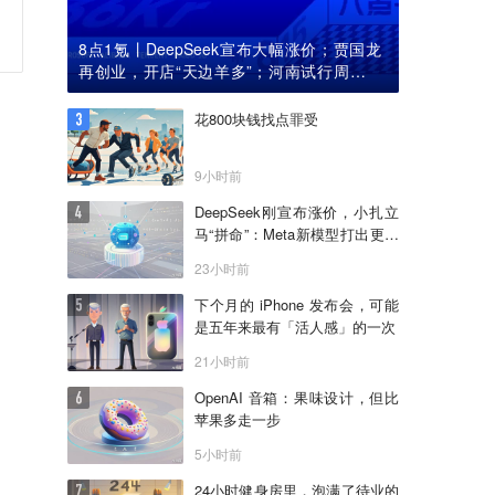
8点1氪丨DeepSeek宣布大幅涨价；贾国龙
再创业，开店“天边羊多”；河南试行周五下
午弹性离岗
花800块钱找点罪受
9小时前
DeepSeek刚宣布涨价，小扎立
马“拼命”：Meta新模型打出更低
骨折价，但要一点“数据税”
23小时前
下个月的 iPhone 发布会，可能
是五年来最有「活人感」的一次
21小时前
OpenAI 音箱：果味设计，但比
苹果多走一步
5小时前
24小时健身房里，泡满了待业的