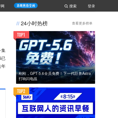
评网
搜索
登录
24小时热榜
查看更多榜单
务集
G已
去年
刚刚，GPT-5.6全员免费！下一代巨兽Astra
打响闪电战