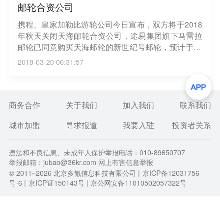
邮轮合资公司
携程、皇家加勒比游轮公司今日宣布，双方将于2018
年秋天关闭天海邮轮合资公司，途易集团旗下马雷拉
邮轮已同意购买天海邮轮的新世纪号邮轮，预计于20
18年12月在满足一定交易所需条件下进行移交。天海
2018-03-20 06:31:57
邮轮是中国第一家本土豪华邮轮公司，由携程和皇家
加勒比在2014年合资成立。（新京报）
商务合作
关于我们
加入我们
联系我们
城市加盟
寻求报道
我要入驻
投资者关系
违法和不良信息、未成年人保护举报电话：010-89650707
举报邮箱：jubao@36kr.com 网上有害信息举报
© 2011~
2026
北京多氪信息科技有限公司 |
京ICP备12031756
号-6
|
京ICP证150143号
| 京公网安备11010502057322号