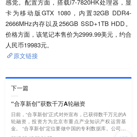
感觉。配置方面，搭载i7-7820HK处理器，显
卡为移动版GTX 1080，内置32GB DDR4-
2666MHz内存以及256GB SSD+1TB HDD。
价格方面，该笔记本售价为2999.99美元，约合
人民币19983元。
原文链接
下一篇
“合享新创”获数千万A轮融资
日前，“合享新创”正式对外宣布，已获得数千万元的A
轮融资，投资方为北京市重点产业知识产权运营基
金。 “合享新创”定位要做中国的专利数据库。公司创
立于2011年9月15日，并在2017年3月1日正式成立集