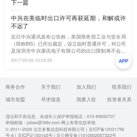
下一篇
中兴在美临时出口许可再获延期，和解或许
不远了
近日中兴通讯发布公告称，美国商务部工业与安全局
（简称BIS）已作出裁定，设立临时普通许可，对公司
及深圳市中兴康讯电子有限公司的出口限制将不会在
2017年2月27日（美国时间）之前实施。中兴公司获
2017-03-02 10:03:35
悉BIS已作出进一步裁定，将临时普通许可延期至201
7年3月29日（美国时间），该裁定自2017年2月24日
（美国时间）起生效。
商务合作
关于我们
加入我们
联系我们
城市加盟
寻求报道
我要入驻
投资者关系
违法和不良信息、未成年人保护举报电话：010-89650707
举报邮箱：jubao@36kr.com 网上有害信息举报
© 2011~
2026
北京多氪信息科技有限公司 |
京ICP备12031756
号-6
|
京ICP证150143号
| 京公网安备11010502057322号