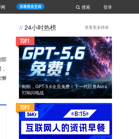
评网
搜索
登录
24小时热榜
查看更多榜单
副部
缓，
松懈
刚刚，GPT-5.6全员免费！下一代巨兽Astra
打响闪电战