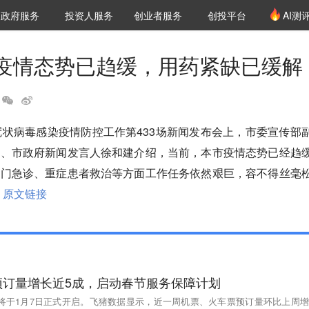
创投发布
项目推荐
核心服务
LP源计划
政府服务
投资人服务
创业者服务
创投平台
AI测
36氪Pro
VClub
VClub投资机构库
创投氪堂
城市之窗
投资机构职位推介
企业入驻
投资人认证
疫情态势已趋缓，用药紧缺已缓解
冠状病毒感染疫情防控工作第433场新闻发布会上，市委宣传部
任、市政府新闻发言人徐和建介绍，当前，本市疫情态势已经趋
但门急诊、重症患者救治等方面工作任务依然艰巨，容不得丝毫
原文链接
预订量增长近5成，启动春节服务保障计划
春运将于1月7日正式开启。飞猪数据显示，近一周机票、火车票预订量环比上周增