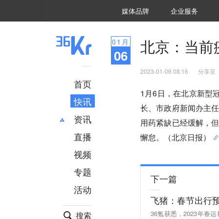
36氪Auto
数字时氪
企业号
未来消费
智能涌现
未来城市
启动Power on
媒体品牌
企业服务
企服点评
36氪出海
36氪研究院
潮生TIDE
36氪企服点评
36Kr研究院
36氪财经
职场bonus
36碳
后浪研究所
36Kr创新咨询
暗涌Waves
硬氪
氪睿研究院
北京：当前
01
月
06
2023-01-06 08:16
分享至
首页
1月6日，在北京新型
快讯
长、市政府新闻办主
资讯
用药紧缺已经缓解，
直播
最新
推荐
懈怠。（北京日报）
创投
财经
视频
汽车
AI
专题
科技
项目推荐
下一篇
活动
专精特新
安徽
飞猪：春节出行
36氪获悉，2023年
搜索