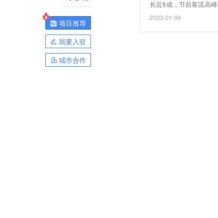
长近5成，节前客流高
疫礼包、春运火车票无忧
2023-01-06
项目推荐
我要入驻
城市合作