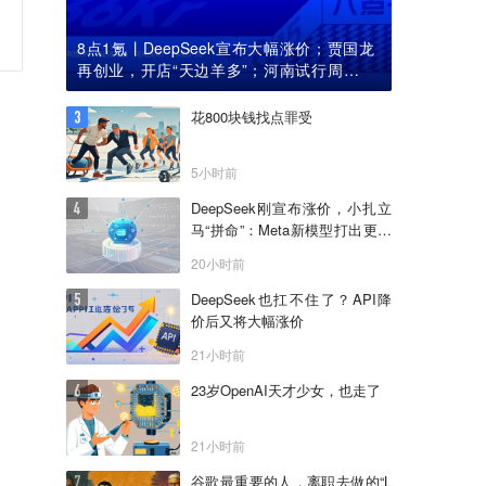
8点1氪丨DeepSeek宣布大幅涨价；贾国龙
再创业，开店“天边羊多”；河南试行周五下
午弹性离岗
花800块钱找点罪受
5小时前
DeepSeek刚宣布涨价，小扎立
马“拼命”：Meta新模型打出更低
骨折价，但要一点“数据税”
20小时前
DeepSeek也扛不住了？API降
价后又将大幅涨价
21小时前
23岁OpenAI天才少女，也走了
21小时前
谷歌最重要的人，离职去做的“L