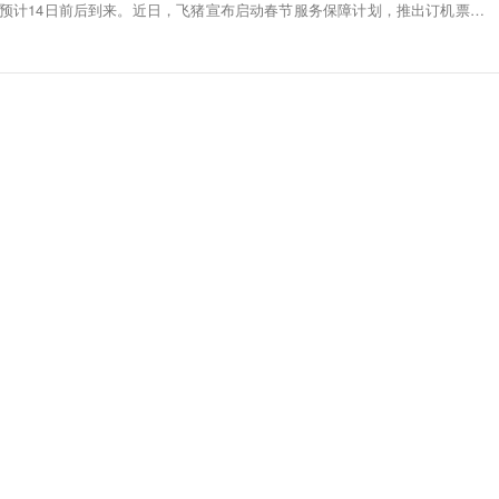
峰预计14日前后到来。近日，飞猪宣布启动春节服务保障计划，推出订机票送防
退、跟团游“五重出游保证”以及增加客服投入等多项服务举措。