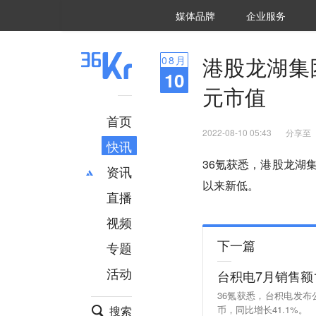
36氪Auto
数字时氪
企业号
未来消费
智能涌现
未来城市
启动Power on
媒体品牌
企业服务
企服点评
36氪出海
36氪研究院
潮生TIDE
36氪企服点评
36Kr研究院
36氪财经
职场bonus
36碳
后浪研究所
36Kr创新咨询
暗涌Waves
硬氪
氪睿研究院
港股龙湖集
08
月
10
元市值
首页
2022-08-10 05:43
分享至
快讯
36氪获悉，港股龙湖集
资讯
以来新低。
直播
最新
推荐
创投
财经
视频
汽车
AI
下一篇
专题
科技
项目推荐
活动
台积电7月销售额1
专精特新
安徽
36氪获悉，台积电发布公告
搜索
币，同比增长41.1%。