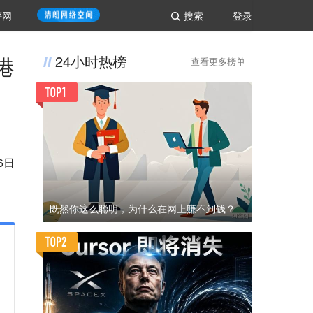
评网
搜索
登录
港
24小时热榜
查看更多榜单
6日
既然你这么聪明，为什么在网上赚不到钱？