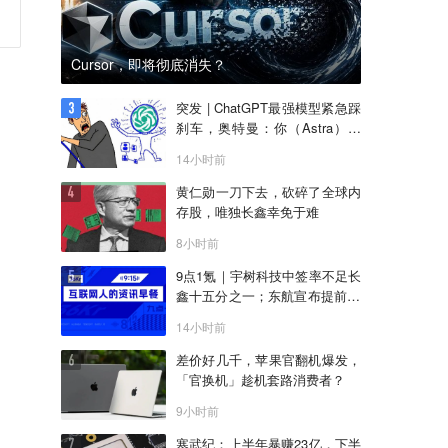
Cursor，即将彻底消失？
突发 | ChatGPT最强模型紧急踩
刹车，奥特曼：你（Astra）吓
到我了
14小时前
黄仁勋一刀下去，砍碎了全球内
存股，唯独长鑫幸免于难
8小时前
9点1氪｜宇树科技中签率不足长
鑫十五分之一；东航宣布提前14
天可免费退改票；雪佛兰将停止
14小时前
在华销售
差价好几千，苹果官翻机爆发，
「官换机」趁机套路消费者？
9小时前
寒武纪：上半年暴赚23亿，下半