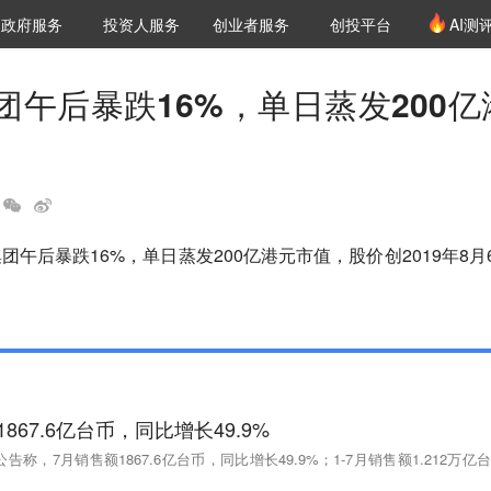
创投发布
项目推荐
核心服务
LP源计划
政府服务
投资人服务
创业者服务
创投平台
AI测
36氪Pro
VClub
VClub投资机构库
创投氪堂
城市之窗
投资机构职位推介
企业入驻
投资人认证
团午后暴跌16%，单日蒸发200亿
团午后暴跌16%，单日蒸发200亿港元市值，股价创2019年8月
867.6亿台币，同比增长49.9%
称，7月销售额1867.6亿台币，同比增长49.9%；1-7月销售额1.212万亿台