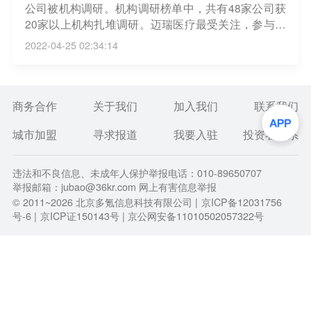
公司被机构调研。机构调研榜单中，共有48家公司获
20家以上机构扎堆调研。迈瑞医疗最受关注，参与调
研的机构达到551家；珀莱雅、三全食品、视源股份
2022-04-25 02:34:14
等分别被280家、245家、220家机构调研。机构调研
次数来看，东宏股份机构调研最为密集，共获机构5
次调研。天健集团、华润三九分别被机构调研3次、2
次。（证券时报）
商务合作
关于我们
加入我们
联系我们
城市加盟
寻求报道
我要入驻
投资者关系
违法和不良信息、未成年人保护举报电话：010-89650707
举报邮箱：jubao@36kr.com 网上有害信息举报
© 2011~
2026
北京多氪信息科技有限公司 |
京ICP备12031756
号-6
|
京ICP证150143号
| 京公网安备11010502057322号