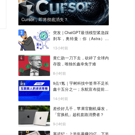
Cursor，即将彻底消失？
突发 | ChatGPT最强模型紧急踩
刹车，奥特曼：你（Astra）吓
到我了
13小时前
黄仁勋一刀下去，砍碎了全球内
存股，唯独长鑫幸免于难
8小时前
9点1氪｜宇树科技中签率不足长
鑫十五分之一；东航宣布提前14
天可免费退改票；雪佛兰将停止
14小时前
在华销售
差价好几千，苹果官翻机爆发，
「官换机」趁机套路消费者？
9小时前
寒武纪：上半年暴赚23亿，下半