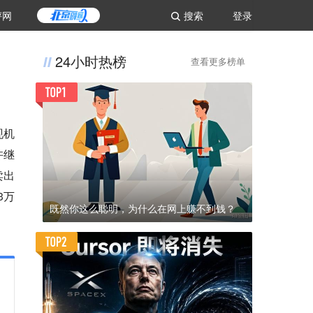
评网
搜索
登录
24小时热榜
查看更多榜单
现机
许继
卖出
3万
既然你这么聪明，为什么在网上赚不到钱？