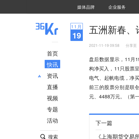
36氪Auto
数字时氪
企业号
未来消费
智能涌现
未来城市
启动Power on
媒体品牌
企业服务
企服点评
36氪出海
36氪研究院
潮生TIDE
36氪企服点评
36Kr研究院
36氪财经
职场bonus
36碳
后浪研究所
36Kr创新咨询
暗涌Waves
硬氪
氪睿研究院
五洲新春、
11
月
19
2021-11-19 09:58
分享至
首页
盘后数据显示，11月
快讯
构净买入，11只股票
资讯
电气、起帆电缆，净买入
直播
最新
推荐
前三的股票分别是联创
创投
财经
元、4488万元。（第
视频
汽车
AI
专题
科技
项目推荐
活动
专精特新
安徽
下一篇
《上海期货交易
搜索