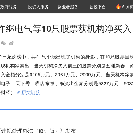
创投发布
项目推荐
核心服务
LP源计划
政府服务
投资人服务
创业者服务
创投平台
AI测
36氪Pro
VClub
VClub投资机构库
创投氪堂
城市之窗
投资机构职位推介
企业入驻
投资人认证
许继电气等10只股票获机构净买入
19日龙虎榜中，共21只个股出现了机构的身影，有10只股票呈
呈现机构净卖出。当天机构净买入前三的股票分别是五洲新春、
金额分别是9105万元、3961万元、2999万元。当天机构净
电子、天下秀、横店东磁，净流出金额分别是9827万元、503
一财经）
原文链接
所违规处理办法（修订版）》发布