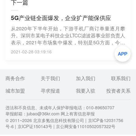
下一篇
5G产业链全面爆发，企业扩产能保供应
从2020年下半年开始，下游手机厂商订单量逐月攀
升。深圳市某电子科技企业LTCC滤波器事业部负责人
表示，2021年市场集中爆发，特别是5G方面，今年
的库存相比于2020年会下降40%左右，是近三年来最
2021-02-28 03:19:16
低的库存。（央视财经）
商务合作
关于我们
加入我们
联系我们
城市加盟
寻求报道
我要入驻
投资者关系
违法和不良信息、未成年人保护举报电话：010-89650707
举报邮箱：jubao@36kr.com 网上有害信息举报
© 2011~
2026
北京多氪信息科技有限公司 |
京ICP备12031756
号-6
|
京ICP证150143号
| 京公网安备11010502057322号