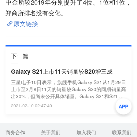
中金所较2019年分别提升了4位、1位和1位，
郑商所排名没有变化。
原文链接
下一篇
Galaxy S21上市11天销量较S20增三成
三星电子10日表示，旗舰手机Galaxy S21从1月29日
上市至2月8日11天的销量较Galaxy S20的同期销量高
出30%，但尚未公开具体销量。Galaxy S21和S21 Ultr
a在总销量中分别占40%左右和36%。S21 Ultra的幽
2021-02-10 02:47:40
夜黑配色，以及S21和S21+的梵梦紫配色深受欢迎。
三星电子方面分析认为，新机的设计、拍摄功能和较
为低廉的标准版售价是推动销售增长的利好因素。
（韩联社）
商务合作
关于我们
加入我们
联系我们