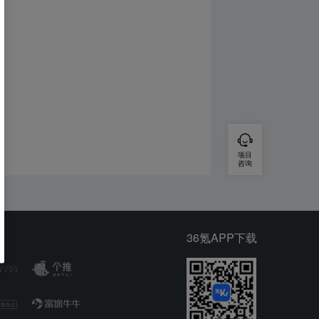
项目
咨询
36氪APP下载