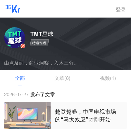
登录
TMT星球
特邀作者
由点及面，商业洞察，入木三分。
全部
文章(8)
视频(1)
2026-07-27
发布了文章
越跌越卷，中国电视市场
的“马太效应”才刚开始