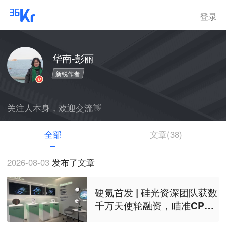
登录
华南-彭丽
新锐作者
关注人本身，欢迎交流👋
全部
文章(38)
2026-08-03
发布了文章
硬氪首发 | 硅光资深团队获数
千万天使轮融资，瞄准CPO/
OIO下一代光互连解决方案