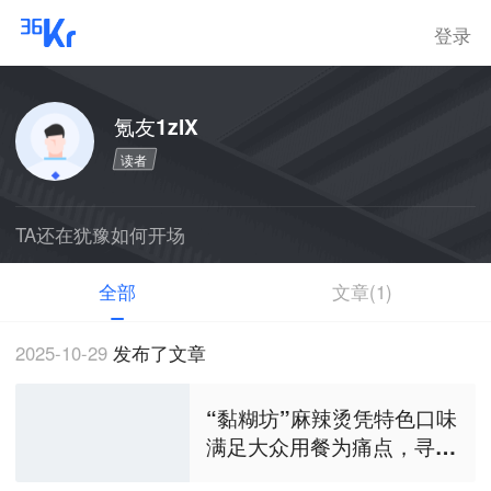
登录
氪友1zlX
读者
TA还在犹豫如何开场
全部
文章(1)
2025-10-29
发布了文章
“黏糊坊”麻辣烫凭特色口味
满足大众用餐为痛点，寻求
种子轮融资