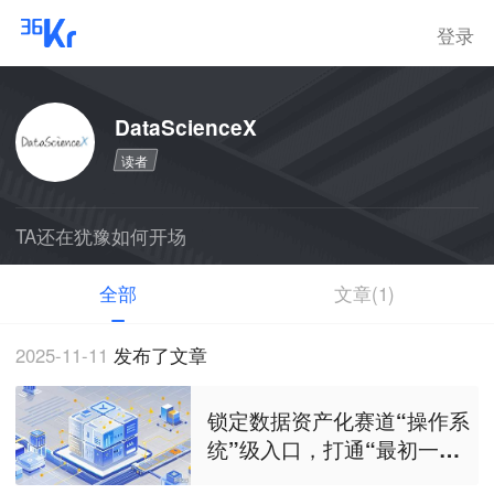
登录
DataScienceX
读者
TA还在犹豫如何开场
全部
文章(1)
2025-11-11
发布了文章
锁定数据资产化赛道“操作系
统”级入口，打通“最初一公
里”