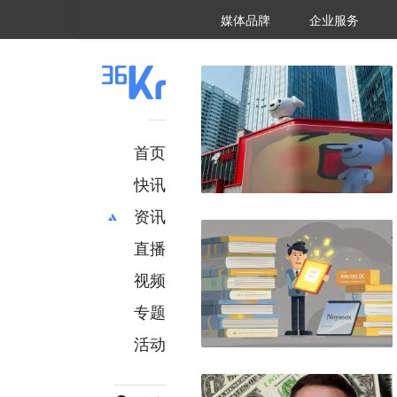
36氪Auto
数字时氪
企业号
未来消费
智能涌现
未来城市
启动Power on
媒体品牌
企业服务
企服点评
36氪出海
36氪研究院
潮生TIDE
36氪企服点评
36Kr研究院
36氪财经
职场bonus
36碳
后浪研究所
36Kr创新咨询
暗涌Waves
硬氪
氪睿研究院
首页
快讯
资讯
直播
最新
推荐
创投
财经
视频
汽车
AI
专题
科技
项目推荐
活动
专精特新
安徽