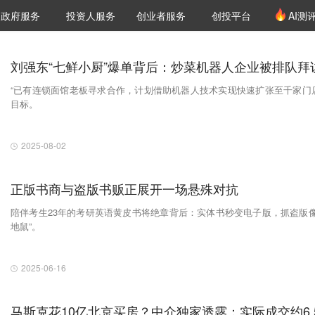
创投发布
项目推荐
核心服务
LP源计划
政府服务
投资人服务
创业者服务
创投平台
AI测
36氪Pro
VClub
VClub投资机构库
创投氪堂
城市之窗
投资机构职位推介
企业入驻
投资人认证
刘强东“七鲜小厨”爆单背后：炒菜机器人企业被排队拜
“已有连锁面馆老板寻求合作，计划借助机器人技术实现快速扩张至千家门
目标。
2025-08-02
正版书商与盗版书贩正展开一场悬殊对抗
陪伴考生23年的考研英语黄皮书将绝章背后：实体书秒变电子版，抓盗版像
地鼠”。
2025-06-16
马斯克花10亿北京买房？中介独家透露：实际成交约6.