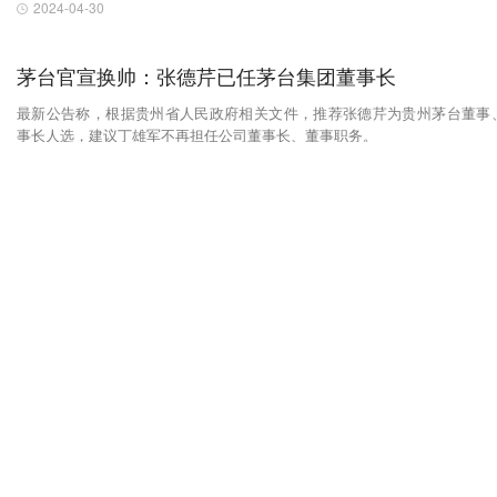
2024-04-30
茅台官宣换帅：张德芹已任茅台集团董事长
最新公告称，根据贵州省人民政府相关文件，推荐张德芹为贵州茅台董事
事长人选，建议丁雄军不再担任公司董事长、董事职务。
2024-04-30
3月国内皮卡销量环比涨5成，电动皮卡的春天来了？
出海寻求更多增量？
2024-04-29
山西问界M7事故原因待解，何小鹏余承东曾隔空辩论
AEB“有罪”吗？