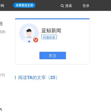
评网
搜索
登录
访
蓝鲸新闻
店的
特邀作者
关注
“打
阅读TA的文章（25）
5