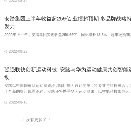
2022-08-24
坚持战略驱动业务，通过动态管控及科学运营，在高基数之上依然保持基
稳健，显示出“迎难而上高抗压”的企业特点和“稳健经营保健康”的强大韧性。
安踏集团上半年收益超259亿 业绩超预期 多品牌战略
发力
2022年上半年，安踏集团实现收益259.65亿，同比增长13.8%，超市场预期
2022-08-23
强强联袂创新运动科技 安踏与华为运动健康共创智能
动
安踏以中国国家队运动员跑步训练用鞋为设计灵感，将专业与科技融合，
了全新的奥运冠军跑鞋。安踏还将携手华为运动健康，以智能科技加码运
备，共创未来智能运动场景。
2022-08-16
没有更多了