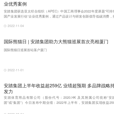
业优秀案例
安踏集团获选亚太经合组织（APEC）中国工商理事会2022年度课题“可持
国产业发展行动”企业优秀案例，通过产品设计与研发创新倡导低碳消费，
价值链绿色转型的实践再获认可。
2022-11-04
国际熊猫日 | 安踏集团助力大熊猫巡展首次亮相厦门
国际熊猫日巡展首站落户厦门
2022-11-01
安踏集团上半年收益超259亿 业绩超预期 多品牌战略
发力
安踏体育用品有限公司（股份代号：2020.HK 及其附属公司统称“安
团”或“集团”）今日发布中期业绩：2022年上半年，安踏集团实现收益259.
亿，同比增长13.8%，超市场预期。安踏品牌增速居行业前列，斐乐FILA
跑赢主要国际大品牌，多品牌增长强劲。面对充满不确定性的经营环境，