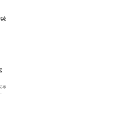
本面
持续
。
运
发布
动装