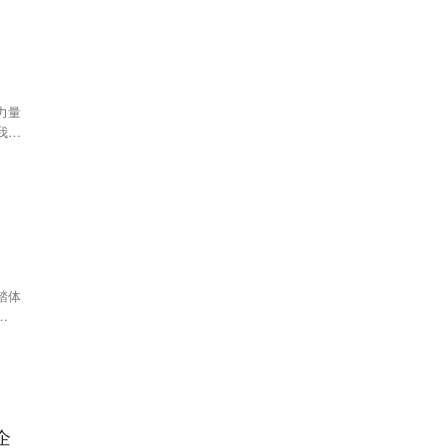
力量
踏体
壮成
企