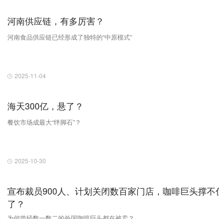
河南供应链，有多厉害？
河南食品供应链已经形成了独特的“中原模式”
2025-11-04
海天300亿，悬了？
餐饮市场成最大“绊脚石”？
2025-10-30
宣布裁员900人、计划关闭数百家门店，咖啡巨头撑不
了？
为何曾经数一数二的外国咖啡巨头都在被卖？