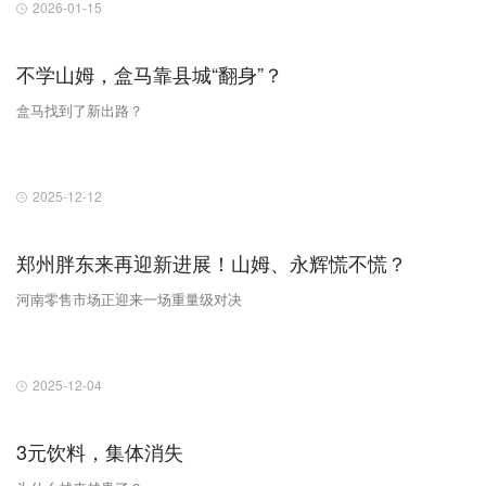
2026-01-15
不学山姆，盒马靠县城“翻身”？
盒马找到了新出路？
2025-12-12
郑州胖东来再迎新进展！山姆、永辉慌不慌？
河南零售市场正迎来一场重量级对决
2025-12-04
3元饮料，集体消失