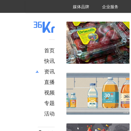
36氪Auto
数字时氪
企业号
未来消费
智能涌现
未来城市
启动Power on
媒体品牌
企业服务
企服点评
36氪出海
36氪研究院
潮生TIDE
36氪企服点评
36Kr研究院
36氪财经
职场bonus
36碳
后浪研究所
36Kr创新咨询
暗涌Waves
硬氪
氪睿研究院
首页
快讯
资讯
直播
最新
推荐
创投
财经
视频
汽车
AI
专题
科技
项目推荐
活动
专精特新
安徽