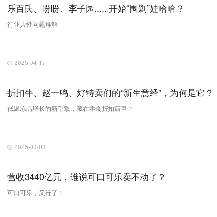
乐百氏、盼盼、李子园......开始“围剿”娃哈哈？
行业共性问题难解
2025-04-17
折扣牛、赵一鸣、好特卖们的“新生意经”，为何是它？
低温冻品增长的新引擎，藏在零食折扣店里？
2025-03-03
营收3440亿元，谁说可口可乐卖不动了？
可口可乐，又行了？