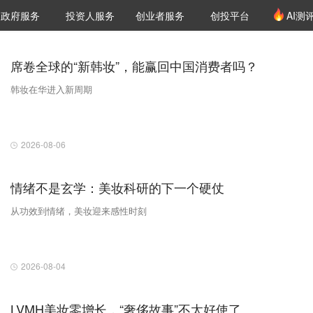
创投发布
项目推荐
核心服务
LP源计划
政府服务
投资人服务
创业者服务
创投平台
AI测
36氪Pro
VClub
VClub投资机构库
创投氪堂
城市之窗
投资机构职位推介
企业入驻
投资人认证
席卷全球的“新韩妆”，能赢回中国消费者吗？
韩妆在华进入新周期
2026-08-06
情绪不是玄学：美妆科研的下一个硬仗
从功效到情绪，美妆迎来感性时刻
2026-08-04
LVMH美妆零增长，“奢侈故事”不太好使了