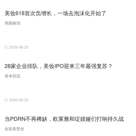
美妆618首次负增长，一场去泡沫化开始了
周期换挡
2026-06-25
28家企业排队，美妆IPO迎来三年最强复苏？
资本回流
2026-06-22
当PDRN不再稀缺，欧莱雅和绽媄娅们打响持久战
创造新壁垒