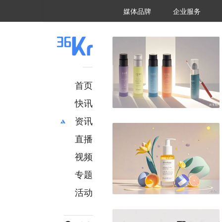
36氪Auto
数字时氪
企业号
未来消费
智能涌现
未来城市
启动Power on
媒体品牌
企业服务
企服点评
36氪出海
36氪研究院
潮生TIDE
36氪企服点评
36Kr研究院
36氪财经
职场bonus
36碳
后浪研究所
36Kr创新咨询
暗涌Waves
硬氪
氪睿研究院
首页
快讯
资讯
直播
最新
推荐
创投
财经
视频
汽车
AI
专题
科技
项目推荐
活动
专精特新
安徽