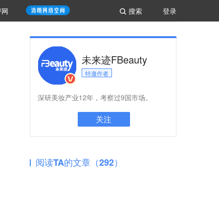
评网
搜索
登录
未来迹FBeauty
特邀作者
深研美妆产业12年，考察过9国市场。
关注
阅读TA的文章（292）