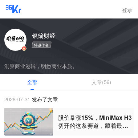
登录
银箭财经
特邀作者
洞察商业逻辑，明悉商业本质。
全部
文章(56)
2026-07-31
发布了文章
股价暴涨15%，MiniMax H3
切开的这条赛道，藏着最大
的预期差