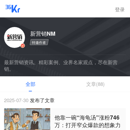
登录
新营销NM
特邀作者
最新营销资讯、精彩案例、业界名家观点，尽在新营
销。
全部
文章(88)
2025-07-30
发布了文章
他靠一碗“海龟汤”涨粉746
万：打开窄众爆款的想象力