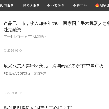
创投发布
项目推荐
核心服务
LP源计划
政府服务
投资人服务
创业者服务
创投平台
AI测
36氪Pro
VClub
VClub投资机构库
创投氪堂
城市之窗
投资机构职位推介
企业入驻
投资人认证
产品已上市，收入却多年为0，两家国产手术机器人急
赴港融资
下一个“达芬奇”有可能出现吗？
2026-06-04
最火双抗大卖56亿美元，跨国药企“厮杀”在中国市场
PD-(L)1/VEGF双抗，硝烟弥漫
2026-01-14
科创板即将迎来“国产人工心脏之王”