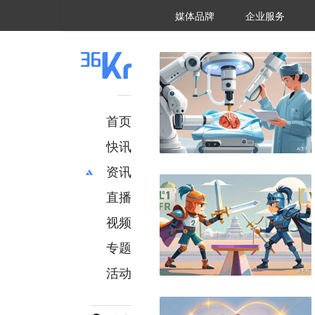
36氪Auto
数字时氪
企业号
未来消费
智能涌现
未来城市
启动Power on
媒体品牌
企业服务
企服点评
36氪出海
36氪研究院
潮生TIDE
36氪企服点评
36Kr研究院
36氪财经
职场bonus
36碳
后浪研究所
36Kr创新咨询
暗涌Waves
硬氪
氪睿研究院
首页
快讯
资讯
直播
最新
推荐
创投
财经
视频
汽车
AI
专题
科技
项目推荐
活动
专精特新
安徽