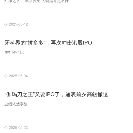
红海之下，“单品独支”的套路肯定不行
2025-06-12
牙科界的“拼多多”，再次冲击港股IPO
主打性价比
2025-06-04
“伽玛刀之王”又要IPO了，递表前夕高瓴撤退
业绩依然寒酸
2025-05-23