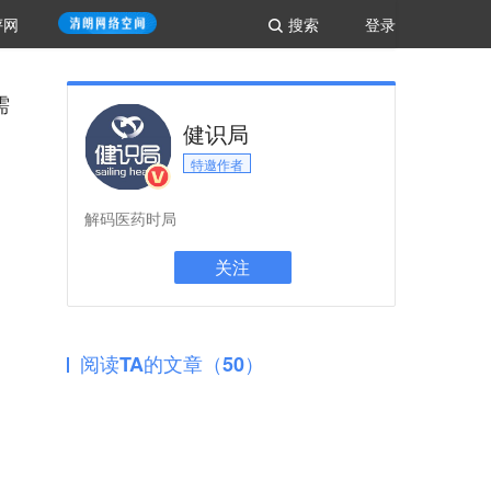
评网
搜索
登录
需
健识局
特邀作者
解码医药时局
关注
阅读TA的文章（50）