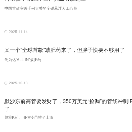
中国首款突破千例大关的全磁悬浮人工心脏
2025-11-14
又一个“全球首款”减肥药来了，但胖子快要不够用了
先为达“ALL IN”减肥药
2025-10-13
默沙东前高管要发财了，350万美元“捡漏”的管线冲刺I
了
曾将K药、HPV疫苗推至上市