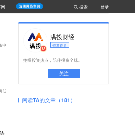
评网
搜索
登录
满投财经
市申
特邀作者
挖掘投资热点，陪伴投资全球。
关注
月低
阅读TA的文章（181）
待