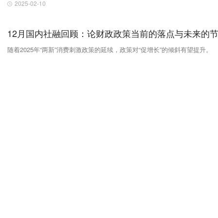
2025-02-10
12月国内社融回顾：论财政政策当前的落点与未来的
随着2025年“两新”消费刺激政策的延续，政策对“促增长”的倾斜有望提升。
2025-01-17
卷土重来的奶茶品牌IPO，与之前有了怎样的变化？
2024年年初递表失效的三家现制茶饮企业，于2025年初再一次向港股IPO
冲锋。只是随着环境变化，或许他们的上市之路会走的更为艰辛。
2025-01-07
航运运价迎集中上调，2025年的航运市场将如何运行