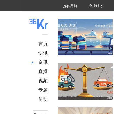
36氪Auto
数字时氪
企业号
未来消费
智能涌现
未来城市
启动Power on
媒体品牌
企业服务
企服点评
36氪出海
36氪研究院
潮生TIDE
36氪企服点评
36Kr研究院
36氪财经
职场bonus
36碳
后浪研究所
36Kr创新咨询
暗涌Waves
硬氪
氪睿研究院
首页
快讯
资讯
直播
最新
推荐
创投
财经
视频
汽车
AI
专题
科技
项目推荐
活动
专精特新
安徽