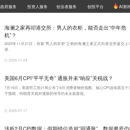
创投发布
项目推荐
核心服务
LP源计划
政府服务
投资人服务
创业者服务
创投平台
AI测
36氪Pro
VClub
VClub投资机构库
创投氪堂
城市之窗
投资机构职位推介
企业入驻
投资人认证
海澜之家再叩港交所：男人的衣柜，能否走出“中年危
机”？
2025年11月21日，有着“男人的衣柜”之称的海澜之家正式向港交所递交上
请.
2025-11-24
美国6月CPI“平平无奇” 通胀并未“响应”关税战？
7月15日，美国劳工统计局公布了6月消费者物价指数。核心CPI连续第五个
于预期，特朗普关税对通胀的传导仍未全面显现。
2025-07-17
浅析2月CPI数据：假期错位造就“弱通胀”，数据磨底仍