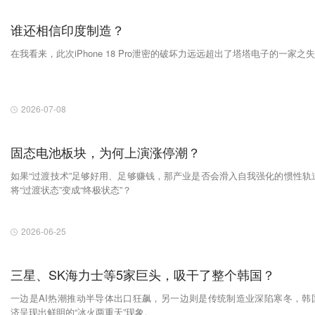
谁还相信印度制造？
在我看来，此次iPhone 18 Pro泄密的破坏力远远超出了塔塔电子的一家之
2026-07-08
固态电池板块，为何上演涨停潮？
如果“过渡技术”足够好用、足够赚钱，那产业是否会滑入自我强化的惯性轨
将“过渡状态”变成“终极状态”？
2026-06-25
三星、SK海力士等5家巨头，吸干了整个韩国？
一边是AI热潮推动半导体出口狂飙，另一边则是传统制造业深陷寒冬，韩
济呈现出鲜明的“冰火两重天”现象。