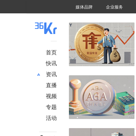
36氪Auto
数字时氪
企业号
未来消费
智能涌现
未来城市
启动Power on
媒体品牌
企业服务
企服点评
36氪出海
36氪研究院
潮生TIDE
36氪企服点评
36Kr研究院
36氪财经
职场bonus
36碳
后浪研究所
36Kr创新咨询
暗涌Waves
硬氪
氪睿研究院
首页
快讯
资讯
直播
最新
推荐
创投
财经
视频
汽车
AI
专题
科技
项目推荐
活动
专精特新
安徽