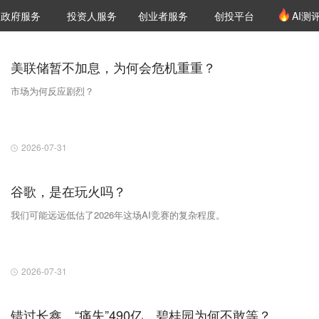
创投发布
项目推荐
核心服务
LP源计划
政府服务
投资人服务
创业者服务
创投平台
AI测
36氪Pro
VClub
VClub投资机构库
创投氪堂
城市之窗
投资机构职位推介
企业入驻
投资人认证
美联储暂不加息，为何会危机重重？
市场为何反应剧烈？
2026-07-31
谷歌，是在玩火吗？
我们可能远远低估了2026年这场AI竞赛的复杂程度。
2026-07-31
错过长鑫，“痛失”490亿，碧桂园为何不敢等？