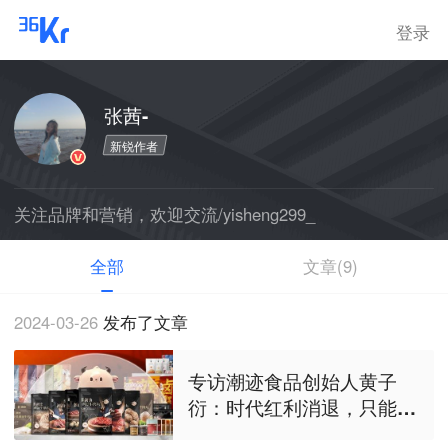
登录
张茜-
新锐作者
关注品牌和营销，欢迎交流/yisheng299_
全部
文章(9)
2024-03-26
发布了文章
专访潮迹食品创始人黄子
衍：时代红利消退，只能更
卷一点