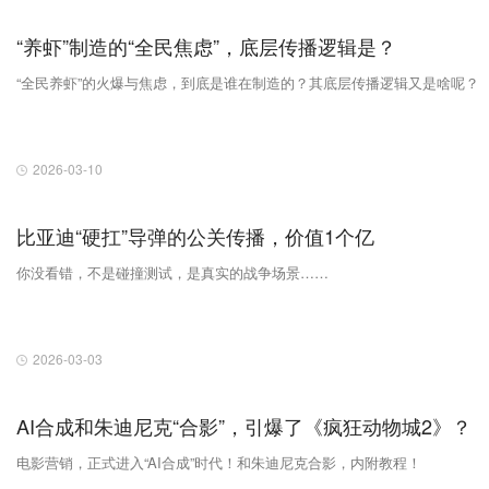
“养虾”制造的“全民焦虑”，底层传播逻辑是？
“全民养虾”的火爆与焦虑，到底是谁在制造的？其底层传播逻辑又是啥呢？
2026-03-10
比亚迪“硬扛”导弹的公关传播，价值1个亿
你没看错，不是碰撞测试，是真实的战争场景……
2026-03-03
AI合成和朱迪尼克“合影”，引爆了《疯狂动物城2》？
电影营销，正式进入“AI合成”时代！和朱迪尼克合影，内附教程！