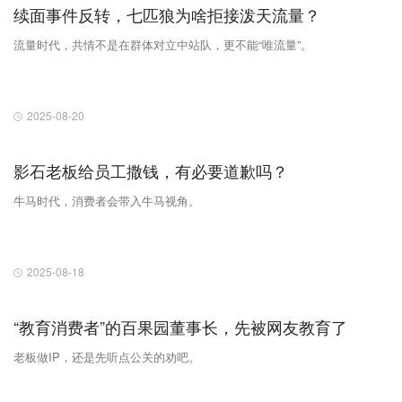
续面事件反转，七匹狼为啥拒接泼天流量？
流量时代，共情不是在群体对立中站队，更不能“唯流量”。
2025-08-20
影石老板给员工撒钱，有必要道歉吗？
牛马时代，消费者会带入牛马视角。
2025-08-18
“教育消费者”的百果园董事长，先被网友教育了
老板做IP，还是先听点公关的劝吧。