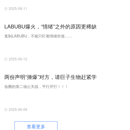
2025-08-11
LABUBU爆火，“情绪”之外的原因更稀缺
复制LABUBU，不能只盯着情绪价值……
2025-06-12
两份声明“捶爆”对方，请巨子生物赶紧学
妆圈的第二场公关战，平行开打！！！
2025-06-09
查看更多