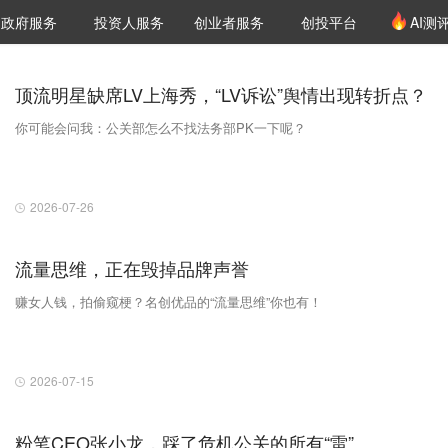
创投发布
项目推荐
核心服务
LP源计划
政府服务
投资人服务
创业者服务
创投平台
AI测
36氪Pro
VClub
VClub投资机构库
创投氪堂
城市之窗
投资机构职位推介
企业入驻
投资人认证
顶流明星缺席LV上海秀，“LV诉讼”舆情出现转折点？
你可能会问我：公关部怎么不找法务部PK一下呢？
2026-07-26
流量思维，正在毁掉品牌声誉
赚女人钱，拍偷窥梗？名创优品的“流量思维”你也有！
2026-07-15
粉笔CEO张小龙，踩了危机公关的所有“雷”……