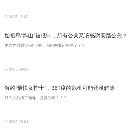
2025-12-02
始祖鸟“炸山”被抵制，所有公关又该感谢安踏公关？
主办方强调“环保”了啊，为啥网友还怒呢？？？
2025-09-22
解约“最快女护士”，361度的危机可能还没解除
打工人共情了领导，是真的吗？？？
2025-09-04