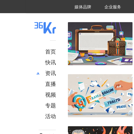
36氪Auto
数字时氪
企业号
未来消费
智能涌现
未来城市
启动Power on
媒体品牌
企业服务
企服点评
36氪出海
36氪研究院
潮生TIDE
36氪企服点评
36Kr研究院
36氪财经
职场bonus
36碳
后浪研究所
36Kr创新咨询
暗涌Waves
硬氪
氪睿研究院
首页
快讯
资讯
直播
最新
推荐
创投
财经
视频
汽车
AI
专题
科技
项目推荐
活动
专精特新
安徽