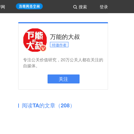
评网
搜索
登录
万能的大叔
特邀作者
专注公关价值研究，20万公关人都在关注的
自媒体。
关注
阅读TA的文章（208）