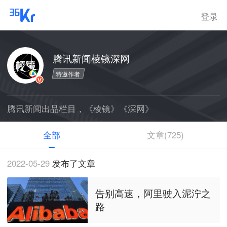
登录
腾讯新闻棱镜深网
特邀作者
腾讯新闻出品栏目，《棱镜》《深网》
全部
文章(725)
2022-05-29
发布了文章
告别高速，阿里驶入泥泞之
路