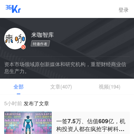
登录
来咖智库
特邀作者
资本市场领域原创新媒体和研究机构，重塑财经商业信
息生产力。
全部
文章(407)
视频(194)
5小时前
发布了文章
一签7.5万、估值609亿，机
构投资人都在疯抢宇树科